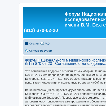
Форум Националь
исследовательск
имени В.М. Бехтер
(812) 670-02-20
Ссылки
FAQ
Список форумов
Форум Национального медицинского исследова
(812) 670-02-20 - Соглашение о конфиденциа
Это соглашение подробно объясняет, как «Форум Националь
670-02-20» и его подразделения (в дальнейшем «мы», «на
Бехтерева, д.3, тел: +7 (812) 670-02-20», «http://nmic.be
используют информацию, полученную во время любой из в
Ваша информация собирается двумя способами. Во-первых,
Бехтерева, д.3, тел: +7 (812) 670-02-20» приведёт к со
файлов вашего браузера). Первые две cookie содержат тол
автоматически присвоенные вам программным обеспечение
исследовательского центра психиатрии и неврологии имени 