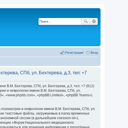
Регистрация
Вход
ерева, СПб, ул. Бехтерева, д.3, тел: +7
В.М. Бехтерева, СПб, ул. Бехтерева, д.3, тел: +7 (812)
ии и неврологии имени В.М. Бехтерева, СПб, ул.
pBB», «www.phpbb.com», «phpBB Limited», «phpBB Teams»)
сихиатрии и неврологии имени В.М. Бехтерева, СПб, ул.
ьшие текстовые файлы, загружаемые в папку временных
анонимной сессии (в дальнейшем «session-id»),
еренции «Форум Национального медицинского
 использоваться для хранения информации о прочтённых