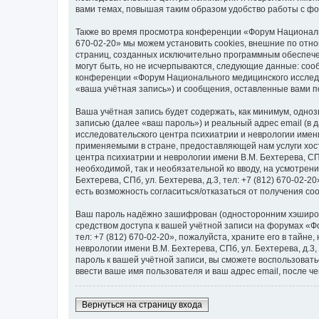
вами темах, повышая таким образом удобство работы с ф
Также во время просмотра конференции «Форум Национально
670-02-20» мы можем установить cookies, внешние по отн
страниц, созданных исключительно программным обеспеч
могут быть, но не исчерпываются, следующие данные: со
конференции «Форум Национального медицинского исследова
«ваша учётная запись») и сообщения, оставленные вами п
Ваша учётная запись будет содержать, как минимум, одн
записью (далее «ваш пароль») и реальный адрес email (в
исследовательского центра психиатрии и неврологии имени
применяемыми в стране, предоставляющей нам услуги хос
центра психиатрии и неврологии имени В.М. Бехтерева, СПб,
необходимой, так и необязательной ко вводу, на усмотре
Бехтерева, СПб, ул. Бехтерева, д.3, тел: +7 (812) 670-02-
есть возможность согласиться/отказаться от получения 
Ваш пароль надёжно зашифрован (односторонним хэширован
средством доступа к вашей учётной записи на форумах «Фо
тел: +7 (812) 670-02-20», пожалуйста, храните его в тайн
неврологии имени В.М. Бехтерева, СПб, ул. Бехтерева, д.3,
пароль к вашей учётной записи, вы сможете воспользова
ввести ваше имя пользователя и ваш адрес email, после ч
Вернуться на страницу входа