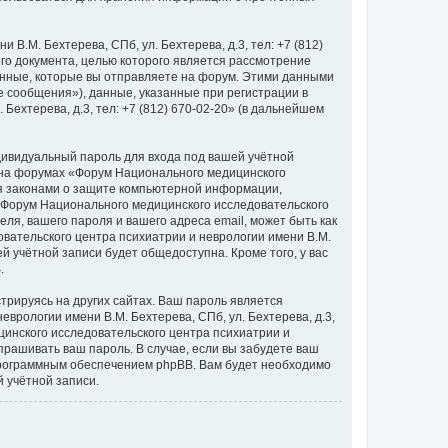
.М. Бехтерева, СПб, ул. Бехтерева, д.3, тел: +7 (812)
го документа, целью которого является рассмотрение
нные, которые вы отправляете на форум. Этими данными
 сообщения»), данные, указанные при регистрации в
ехтерева, д.3, тел: +7 (812) 670-02-20» (в дальнейшем
дивидуальный пароль для входа под вашей учётной
и на форумах «Форум Национального медицинского
ется законами о защите компьютерной информации,
«Форум Национального медицинского исследовательского
теля, вашего пароля и вашего адреса email, может быть как
вательского центра психиатрии и неврологии имени В.М.
ей учётной записи будет общедоступна. Кроме того, у вас
.
рируясь на других сайтах. Ваш пароль является
врологии имени В.М. Бехтерева, СПб, ул. Бехтерева, д.3,
ицинского исследовательского центра психиатрии и
 спрашивать ваш пароль. В случае, если вы забудете ваш
программным обеспечением phpBB. Вам будет необходимо
 учётной записи.