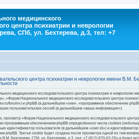
ного медицинского
ого центра психиатрии и неврологии
ева, СПб, ул. Бехтерева, д.3, тел: +7
тельского центра психиатрии и неврологии имени В.М. Бехт
льности
ного медицинского исследовательского центра психиатрии и неврологии имени 
ш», «Форум Национального медицинского исследовательского центра психиатр
khterev.ru/forum») и phpBB (в дальнейшем «они», «программное обеспечение ph
аших пользовательских сессий (в дальнейшем «ваша информация»).
 просмотр «Форум Национального медицинского исследовательского центра п
зданию программным обеспечением phpBB определённого числа cookies (небол
ько идентификатор пользователя (в дальнейшем «user-id») и идентификатор 
м phpBB. Третья cookie будет создана после просмотра одной из тем конф
В.М. Бехтерева, СПб, ул. Бехтерева, д.3, тел: +7 (812) 670-02-20» и будет