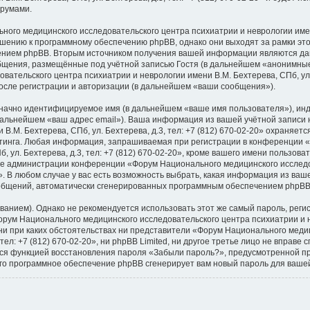
орумами.
го медицинского исследовательского центра психиатрии и неврологии имени В
ошению к программному обеспечению phpBB, однако они выходят за рамки это
ением phpBB. Вторым источником получения вашей информации являются да
общения, размещённые под учётной записью Гостя (в дальнейшем «анонимные
тельского центра психиатрии и неврологии имени В.М. Бехтерева, СПб, ул. Б
осле регистрации и авторизации (в дальнейшем «ваши сообщения»).
означно идентифицируемое имя (в дальнейшем «ваше имя пользователя»), ин
 дальнейшем «ваш адрес email»). Ваша информация из вашей учётной запис
 В.М. Бехтерева, СПб, ул. Бехтерева, д.3, тел: +7 (812) 670-02-20» охраня
тинга. Любая информация, запрашиваемая при регистрации в конференции 
 ул. Бехтерева, д.3, тел: +7 (812) 670-02-20», кроме вашего имени пользова
ние администрации конференции «Форум Национального медицинского исследо
20». В любом случае у вас есть возможность выбрать, какая информация из ваш
сообщений, автоматически сгенерированных программным обеспечением phpBB
ием). Однако не рекомендуется использовать этот же самый пароль, регист
рум Национального медицинского исследовательского центра психиатрии и не
е, ни при каких обстоятельствах ни представители «Форум Национального мед
 тел: +7 (812) 670-02-20», ни phpBB Limited, ни другое третье лицо не вправе
ться функцией восстановления пароля «Забыли пароль?», предусмотренной 
его программное обеспечение phpBB сгенерирует вам новый пароль для вашей