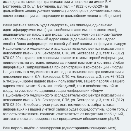
исследовательского центра психиатрии и неврологии имени В.М.
Бехтерева, СПб, ул. Бехтерева, д.3, тел: +7 (812) 670-02-20» (в
дальнейшем «ваша учётная запись») и сообщения, оставленные вами
после регистрации и авторизации (в дальнейшем «ваши сообщения»).
Ваша учётная запись будет содержать, как минимум, однозначно
идентифицируемое имя (в дальнейшем «ваше имя пользователя»),
индивидуальный пароль для входа под вашей учётной записью (далее
«ваш пароль») и реальный адрес email (в дальнейшем «ваш адрес
email»). Ваша информация из вашей учётной записи на форумах «Форум
Национального медицинского исследовательского центра психиатрии и
неврологии имени В.М. Бехтерева, СПб, ул. Бехтерева, д.3, тел: +7 (812)
670-02-20» охраняется законами о защите компьютерной информации,
применяемыми в стране, предоставляющей нам услуги хостинга. Любая
информация, запрашиваемая при регистрации в конференции «Форум
Национального медицинского исследовательского центра психиатрии и
неврологии имени В.М. Бехтерева, СПб, ул. Бехтерева, д.3, тел: +7 (812)
670-02-20», кроме вашего имени пользователя, вашего пароля и вашего
адреса email, может быть как необходимой, так и необязательной ко
вводу, на усмотрение администрации конференции «Форум
Национального медицинского исследовательского центра психиатрии и
неврологии имени В.М. Бехтерева, СПб, ул. Бехтерева, д.3, тел: +7 (812)
670-02-20». В любом случае у вас есть возможность выбрать, какая
информация из вашей учётной записи будет общедоступна. Кроме того, у
вас есть возможность согласиться/отказаться от получения сообщений,
автоматически сгенерированных программным обеспечением phpBB.
Ваш пароль надёжно зашифрован (односторонним хэшированием).