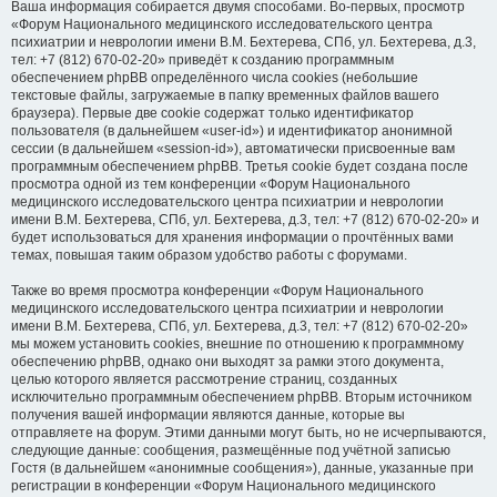
Ваша информация собирается двумя способами. Во-первых, просмотр
«Форум Национального медицинского исследовательского центра
психиатрии и неврологии имени В.М. Бехтерева, СПб, ул. Бехтерева, д.3,
тел: +7 (812) 670-02-20» приведёт к созданию программным
обеспечением phpBB определённого числа cookies (небольшие
текстовые файлы, загружаемые в папку временных файлов вашего
браузера). Первые две cookie содержат только идентификатор
пользователя (в дальнейшем «user-id») и идентификатор анонимной
сессии (в дальнейшем «session-id»), автоматически присвоенные вам
программным обеспечением phpBB. Третья cookie будет создана после
просмотра одной из тем конференции «Форум Национального
медицинского исследовательского центра психиатрии и неврологии
имени В.М. Бехтерева, СПб, ул. Бехтерева, д.3, тел: +7 (812) 670-02-20» и
будет использоваться для хранения информации о прочтённых вами
темах, повышая таким образом удобство работы с форумами.
Также во время просмотра конференции «Форум Национального
медицинского исследовательского центра психиатрии и неврологии
имени В.М. Бехтерева, СПб, ул. Бехтерева, д.3, тел: +7 (812) 670-02-20»
мы можем установить cookies, внешние по отношению к программному
обеспечению phpBB, однако они выходят за рамки этого документа,
целью которого является рассмотрение страниц, созданных
исключительно программным обеспечением phpBB. Вторым источником
получения вашей информации являются данные, которые вы
отправляете на форум. Этими данными могут быть, но не исчерпываются,
следующие данные: сообщения, размещённые под учётной записью
Гостя (в дальнейшем «анонимные сообщения»), данные, указанные при
регистрации в конференции «Форум Национального медицинского