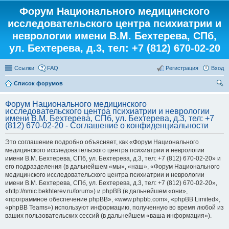
Форум Национального медицинского
исследовательского центра психиатрии и
неврологии имени В.М. Бехтерева, СПб,
ул. Бехтерева, д.3, тел: +7 (812) 670-02-20
Ссылки
FAQ
Регистрация
Вход
Список форумов
ои
Форум Национального медицинского
ск
исследовательского центра психиатрии и неврологии
имени В.М. Бехтерева, СПб, ул. Бехтерева, д.3, тел: +7
(812) 670-02-20 - Соглашение о конфиденциальности
Это соглашение подробно объясняет, как «Форум Национального
медицинского исследовательского центра психиатрии и неврологии
имени В.М. Бехтерева, СПб, ул. Бехтерева, д.3, тел: +7 (812) 670-02-20» и
его подразделения (в дальнейшем «мы», «наш», «Форум Национального
медицинского исследовательского центра психиатрии и неврологии
имени В.М. Бехтерева, СПб, ул. Бехтерева, д.3, тел: +7 (812) 670-02-20»,
«http://nmic.bekhterev.ru/forum») и phpBB (в дальнейшем «они»,
«программное обеспечение phpBB», «www.phpbb.com», «phpBB Limited»,
«phpBB Teams») используют информацию, полученную во время любой из
ваших пользовательских сессий (в дальнейшем «ваша информация»).