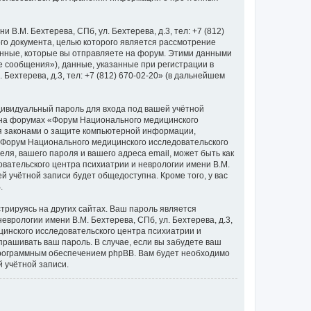
.М. Бехтерева, СПб, ул. Бехтерева, д.3, тел: +7 (812)
го документа, целью которого является рассмотрение
нные, которые вы отправляете на форум. Этими данными
 сообщения»), данные, указанные при регистрации в
ехтерева, д.3, тел: +7 (812) 670-02-20» (в дальнейшем
дивидуальный пароль для входа под вашей учётной
и на форумах «Форум Национального медицинского
ется законами о защите компьютерной информации,
«Форум Национального медицинского исследовательского
теля, вашего пароля и вашего адреса email, может быть как
вательского центра психиатрии и неврологии имени В.М.
ей учётной записи будет общедоступна. Кроме того, у вас
.
рируясь на других сайтах. Ваш пароль является
врологии имени В.М. Бехтерева, СПб, ул. Бехтерева, д.3,
ицинского исследовательского центра психиатрии и
 спрашивать ваш пароль. В случае, если вы забудете ваш
программным обеспечением phpBB. Вам будет необходимо
 учётной записи.