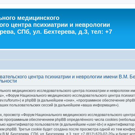
ного медицинского
ого центра психиатрии и неврологии
ева, СПб, ул. Бехтерева, д.3, тел: +7
тельского центра психиатрии и неврологии имени В.М. Бехт
льности
ного медицинского исследовательского центра психиатрии и неврологии имени 
ш», «Форум Национального медицинского исследовательского центра психиатр
khterev.ru/forum») и phpBB (в дальнейшем «они», «программное обеспечение ph
аших пользовательских сессий (в дальнейшем «ваша информация»).
 просмотр «Форум Национального медицинского исследовательского центра п
зданию программным обеспечением phpBB определённого числа cookies (небол
ько идентификатор пользователя (в дальнейшем «user-id») и идентификатор 
м phpBB. Третья cookie будет создана после просмотра одной из тем конф
В.М. Бехтерева, СПб, ул. Бехтерева, д.3, тел: +7 (812) 670-02-20» и будет