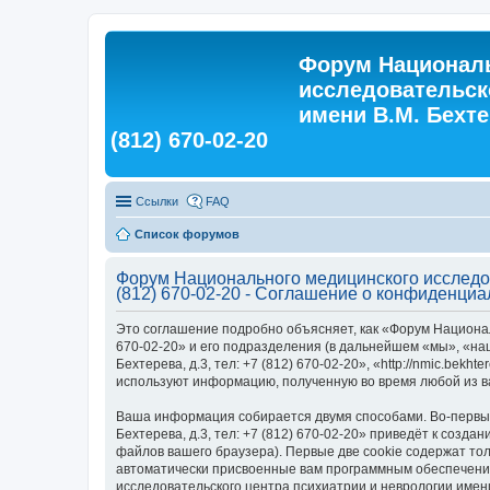
Форум Националь
исследовательск
имени В.М. Бехтер
(812) 670-02-20
Ссылки
FAQ
Список форумов
Форум Национального медицинского исследова
(812) 670-02-20 - Соглашение о конфиденциа
Это соглашение подробно объясняет, как «Форум Националь
670-02-20» и его подразделения (в дальнейшем «мы», «на
Бехтерева, д.3, тел: +7 (812) 670-02-20», «http://nmic.be
используют информацию, полученную во время любой из в
Ваша информация собирается двумя способами. Во-первых,
Бехтерева, д.3, тел: +7 (812) 670-02-20» приведёт к со
файлов вашего браузера). Первые две cookie содержат тол
автоматически присвоенные вам программным обеспечение
исследовательского центра психиатрии и неврологии имени 