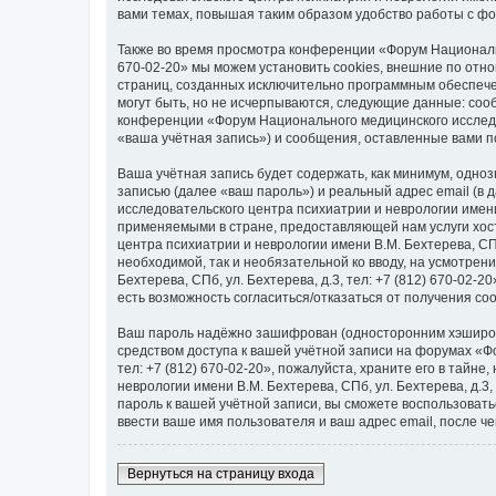
вами темах, повышая таким образом удобство работы с ф
Также во время просмотра конференции «Форум Национально
670-02-20» мы можем установить cookies, внешние по отн
страниц, созданных исключительно программным обеспеч
могут быть, но не исчерпываются, следующие данные: со
конференции «Форум Национального медицинского исследова
«ваша учётная запись») и сообщения, оставленные вами п
Ваша учётная запись будет содержать, как минимум, одн
записью (далее «ваш пароль») и реальный адрес email (в
исследовательского центра психиатрии и неврологии имени
применяемыми в стране, предоставляющей нам услуги хос
центра психиатрии и неврологии имени В.М. Бехтерева, СПб,
необходимой, так и необязательной ко вводу, на усмотре
Бехтерева, СПб, ул. Бехтерева, д.3, тел: +7 (812) 670-02-
есть возможность согласиться/отказаться от получения 
Ваш пароль надёжно зашифрован (односторонним хэширован
средством доступа к вашей учётной записи на форумах «Фо
тел: +7 (812) 670-02-20», пожалуйста, храните его в тайн
неврологии имени В.М. Бехтерева, СПб, ул. Бехтерева, д.3,
пароль к вашей учётной записи, вы сможете воспользова
ввести ваше имя пользователя и ваш адрес email, после ч
Вернуться на страницу входа