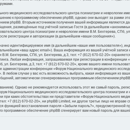
орумами.
го медицинского исследовательского центра психиатрии и неврологии имени В
ошению к программному обеспечению phpBB, однако они выходят за рамки это
ением phpBB. Вторым источником получения вашей информации являются да
общения, размещённые под учётной записью Гостя (в дальнейшем «анонимные
тельского центра психиатрии и неврологии имени В.М. Бехтерева, СПб, ул. Б
осле регистрации и авторизации (в дальнейшем «ваши сообщения»).
означно идентифицируемое имя (в дальнейшем «ваше имя пользователя»), ин
 дальнейшем «ваш адрес email»). Ваша информация из вашей учётной запис
 В.М. Бехтерева, СПб, ул. Бехтерева, д.3, тел: +7 (812) 670-02-20» охраня
тинга. Любая информация, запрашиваемая при регистрации в конференции 
 ул. Бехтерева, д.3, тел: +7 (812) 670-02-20», кроме вашего имени пользова
ние администрации конференции «Форум Национального медицинского исследо
20». В любом случае у вас есть возможность выбрать, какая информация из ваш
сообщений, автоматически сгенерированных программным обеспечением phpBB
ием). Однако не рекомендуется использовать этот же самый пароль, регист
рум Национального медицинского исследовательского центра психиатрии и не
е, ни при каких обстоятельствах ни представители «Форум Национального мед
 тел: +7 (812) 670-02-20», ни phpBB Limited, ни другое третье лицо не вправе
ться функцией восстановления пароля «Забыли пароль?», предусмотренной 
его программное обеспечение phpBB сгенерирует вам новый пароль для вашей