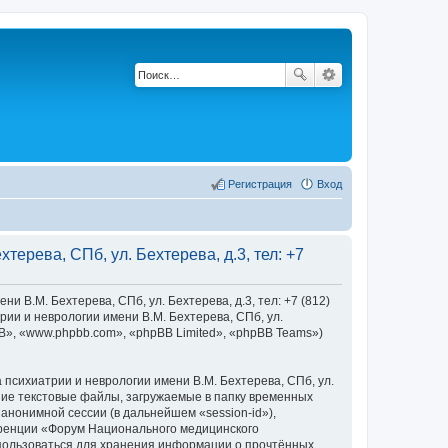
Регистрация
Вход
ерева, СПб, ул. Бехтерева, д.3, тел: +7
В.М. Бехтерева, СПб, ул. Бехтерева, д.3, тел: +7 (812)
ии и неврологии имени В.М. Бехтерева, СПб, ул.
pBB», «www.phpbb.com», «phpBB Limited», «phpBB Teams»)
сихиатрии и неврологии имени В.М. Бехтерева, СПб, ул.
ьшие текстовые файлы, загружаемые в папку временных
анонимной сессии (в дальнейшем «session-id»),
еренции «Форум Национального медицинского
 использоваться для хранения информации о прочтённых