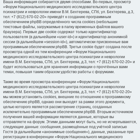
Ваша информация собирается двумя способами. Во-первых, просмотр
«Форум Национального медицинского исследовательского центра
психиатрии и неврологии имени В.М. Бехтерева, СПб, ул. Бехтерева, д.3,
тел: +7 (812) 670-02-20» приведёт к созданию программным
обеспечением phpBB определённого числа cookies (небольшие
текстовые файлы, загружаемые в папку временных файлов вашего
браузера). Первые две cookie содержат только идентификатор
пользователя (в дальнейшем «user-id») и идентификатор анонимной
сессии (в дальнейшем «session-id»), автоматически присвоенные вам
программным обеспечением phpBB. Третья cookie будет создана после
просмотра одной из тем конференции «Форум Национального
медицинского исследовательского центра психиатрии и неврологии
имени В.М. Бехтерева, СПб, ул. Бехтерева, д.3, тел: +7 (812) 670-02-20» и
будет использоваться для хранения информации о прочтённых вами
темах, повышая таким образом удобство работы с форумами.
Также во время просмотра конференции «Форум Национального
медицинского исследовательского центра психиатрии и неврологии
имени В.М. Бехтерева, СПб, ул. Бехтерева, д.3, тел: +7 (812) 670-02-20»
мы можем установить cookies, внешние по отношению к программному
обеспечению phpBB, однако они выходят за рамки этого документа,
целью которого является рассмотрение страниц, созданных
исключительно программным обеспечением phpBB. Вторым источником
получения вашей информации являются данные, которые вы
отправляете на форум. Этими данными могут быть, но не исчерпываются,
следующие данные: сообщения, размещённые под учётной записью
Гостя (в дальнейшем «анонимные сообщения»), данные, указанные при
регистрации в конференции «Форум Национального медицинского