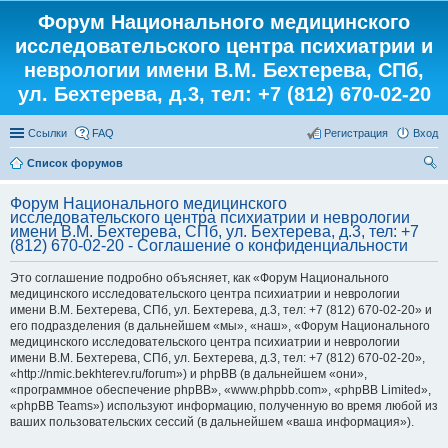
Форум Национального медицинского
исследовательского центра психиатрии и
неврологии имени В.М. Бехтерева, СПб,
ул. Бехтерева, д.3, тел: +7 (812) 670-02-20
Ссылки
FAQ
Регистрация
Вход
Список форумов
ои
Форум Национального медицинского
ск
исследовательского центра психиатрии и неврологии
имени В.М. Бехтерева, СПб, ул. Бехтерева, д.3, тел: +7
(812) 670-02-20 - Соглашение о конфиденциальности
Это соглашение подробно объясняет, как «Форум Национального
медицинского исследовательского центра психиатрии и неврологии
имени В.М. Бехтерева, СПб, ул. Бехтерева, д.3, тел: +7 (812) 670-02-20» и
его подразделения (в дальнейшем «мы», «наш», «Форум Национального
медицинского исследовательского центра психиатрии и неврологии
имени В.М. Бехтерева, СПб, ул. Бехтерева, д.3, тел: +7 (812) 670-02-20»,
«http://nmic.bekhterev.ru/forum») и phpBB (в дальнейшем «они»,
«программное обеспечение phpBB», «www.phpbb.com», «phpBB Limited»,
«phpBB Teams») используют информацию, полученную во время любой из
ваших пользовательских сессий (в дальнейшем «ваша информация»).