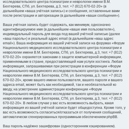
исследовательского центра психиатрии и неврологии имени В.М.
Бехтерева, СПб, ул. Бехтерева, д.3, тел: +7 (812) 670-02-20» (в
дальнейшем «ваша учётная запись») и сообщения, оставленные вами
после регистрации и авторизации (в дальнейшем «ваши сообщения»).
Ваша учётная запись будет содержать, как минимум, однозначно
идентифицируемое имя (в дальнейшем «ваше имя пользователя»),
индивидуальный пароль для входа под вашей учётной записью (далее
«ваш пароль») и реальный адрес email (в дальнейшем «ваш адрес
email»). Ваша информация из вашей учётной записи на форумах «Форум
Национального медицинского исследовательского центра психиатрии и
неврологии имени В.М. Бехтерева, СПб, ул. Бехтерева, д.3, тел: +7 (812)
670-02-20» охраняется законами о защите компьютерной информации,
применяемыми в стране, предоставляющей нам услуги хостинга. Любая
информация, запрашиваемая при регистрации в конференции «Форум
Национального медицинского исследовательского центра психиатрии и
неврологии имени В.М. Бехтерева, СПб, ул. Бехтерева, д.3, тел: +7 (812)
670-02-20», кроме вашего имени пользователя, вашего пароля и вашего
адреса email, может быть как необходимой, так и необязательной ко
вводу, на усмотрение администрации конференции «Форум
Национального медицинского исследовательского центра психиатрии и
неврологии имени В.М. Бехтерева, СПб, ул. Бехтерева, д.3, тел: +7 (812)
670-02-20». В любом случае у вас есть возможность выбрать, какая
информация из вашей учётной записи будет общедоступна. Кроме того, у
вас есть возможность согласиться/отказаться от получения сообщений,
автоматически сгенерированных программным обеспечением phpBB.
Ваш пароль надёжно зашифрован (односторонним хэшированием).