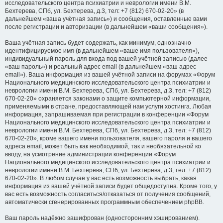
исследовательского центра психиатрии и неврологии имени В.М.
Бехтерева, СПб, ул. Бехтерева, д.3, тел: +7 (812) 670-02-20» (в
дальнейшем «ваша учётная запись») и сообщения, оставленные вами
после регистрации и авторизации (в дальнейшем «ваши сообщения»).
Ваша учётная запись будет содержать, как минимум, однозначно
идентифицируемое имя (в дальнейшем «ваше имя пользователя»),
индивидуальный пароль для входа под вашей учётной записью (далее
«ваш пароль») и реальный адрес email (в дальнейшем «ваш адрес
email»). Ваша информация из вашей учётной записи на форумах «Форум
Национального медицинского исследовательского центра психиатрии и
неврологии имени В.М. Бехтерева, СПб, ул. Бехтерева, д.3, тел: +7 (812)
670-02-20» охраняется законами о защите компьютерной информации,
применяемыми в стране, предоставляющей нам услуги хостинга. Любая
информация, запрашиваемая при регистрации в конференции «Форум
Национального медицинского исследовательского центра психиатрии и
неврологии имени В.М. Бехтерева, СПб, ул. Бехтерева, д.3, тел: +7 (812)
670-02-20», кроме вашего имени пользователя, вашего пароля и вашего
адреса email, может быть как необходимой, так и необязательной ко
вводу, на усмотрение администрации конференции «Форум
Национального медицинского исследовательского центра психиатрии и
неврологии имени В.М. Бехтерева, СПб, ул. Бехтерева, д.3, тел: +7 (812)
670-02-20». В любом случае у вас есть возможность выбрать, какая
информация из вашей учётной записи будет общедоступна. Кроме того, у
вас есть возможность согласиться/отказаться от получения сообщений,
автоматически сгенерированных программным обеспечением phpBB.
Ваш пароль надёжно зашифрован (односторонним хэшированием).