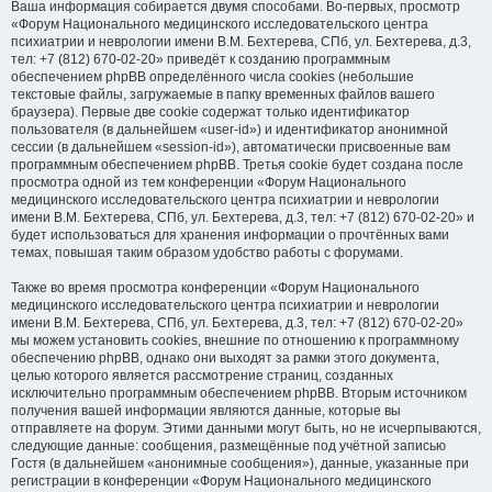
Ваша информация собирается двумя способами. Во-первых, просмотр
«Форум Национального медицинского исследовательского центра
психиатрии и неврологии имени В.М. Бехтерева, СПб, ул. Бехтерева, д.3,
тел: +7 (812) 670-02-20» приведёт к созданию программным
обеспечением phpBB определённого числа cookies (небольшие
текстовые файлы, загружаемые в папку временных файлов вашего
браузера). Первые две cookie содержат только идентификатор
пользователя (в дальнейшем «user-id») и идентификатор анонимной
сессии (в дальнейшем «session-id»), автоматически присвоенные вам
программным обеспечением phpBB. Третья cookie будет создана после
просмотра одной из тем конференции «Форум Национального
медицинского исследовательского центра психиатрии и неврологии
имени В.М. Бехтерева, СПб, ул. Бехтерева, д.3, тел: +7 (812) 670-02-20» и
будет использоваться для хранения информации о прочтённых вами
темах, повышая таким образом удобство работы с форумами.
Также во время просмотра конференции «Форум Национального
медицинского исследовательского центра психиатрии и неврологии
имени В.М. Бехтерева, СПб, ул. Бехтерева, д.3, тел: +7 (812) 670-02-20»
мы можем установить cookies, внешние по отношению к программному
обеспечению phpBB, однако они выходят за рамки этого документа,
целью которого является рассмотрение страниц, созданных
исключительно программным обеспечением phpBB. Вторым источником
получения вашей информации являются данные, которые вы
отправляете на форум. Этими данными могут быть, но не исчерпываются,
следующие данные: сообщения, размещённые под учётной записью
Гостя (в дальнейшем «анонимные сообщения»), данные, указанные при
регистрации в конференции «Форум Национального медицинского