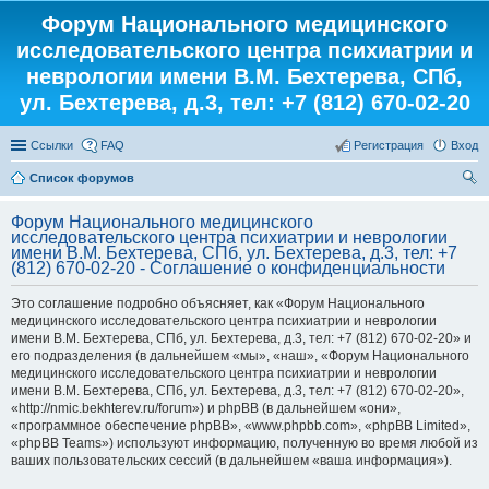
Форум Национального медицинского
исследовательского центра психиатрии и
неврологии имени В.М. Бехтерева, СПб,
ул. Бехтерева, д.3, тел: +7 (812) 670-02-20
Ссылки
FAQ
Регистрация
Вход
Список форумов
ои
Форум Национального медицинского
ск
исследовательского центра психиатрии и неврологии
имени В.М. Бехтерева, СПб, ул. Бехтерева, д.3, тел: +7
(812) 670-02-20 - Соглашение о конфиденциальности
Это соглашение подробно объясняет, как «Форум Национального
медицинского исследовательского центра психиатрии и неврологии
имени В.М. Бехтерева, СПб, ул. Бехтерева, д.3, тел: +7 (812) 670-02-20» и
его подразделения (в дальнейшем «мы», «наш», «Форум Национального
медицинского исследовательского центра психиатрии и неврологии
имени В.М. Бехтерева, СПб, ул. Бехтерева, д.3, тел: +7 (812) 670-02-20»,
«http://nmic.bekhterev.ru/forum») и phpBB (в дальнейшем «они»,
«программное обеспечение phpBB», «www.phpbb.com», «phpBB Limited»,
«phpBB Teams») используют информацию, полученную во время любой из
ваших пользовательских сессий (в дальнейшем «ваша информация»).