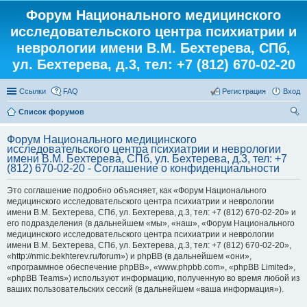
Форум Национального медицинского
исследовательского центра психиатрии и
неврологии имени В.М. Бехтерева, СПб,
ул. Бехтерева, д.3, тел: +7 (812) 670-02-20
Ссылки
FAQ
Регистрация
Вход
Список форумов
ои
Форум Национального медицинского
ск
исследовательского центра психиатрии и неврологии
имени В.М. Бехтерева, СПб, ул. Бехтерева, д.3, тел: +7
(812) 670-02-20 - Соглашение о конфиденциальности
Это соглашение подробно объясняет, как «Форум Национального
медицинского исследовательского центра психиатрии и неврологии
имени В.М. Бехтерева, СПб, ул. Бехтерева, д.3, тел: +7 (812) 670-02-20» и
его подразделения (в дальнейшем «мы», «наш», «Форум Национального
медицинского исследовательского центра психиатрии и неврологии
имени В.М. Бехтерева, СПб, ул. Бехтерева, д.3, тел: +7 (812) 670-02-20»,
«http://nmic.bekhterev.ru/forum») и phpBB (в дальнейшем «они»,
«программное обеспечение phpBB», «www.phpbb.com», «phpBB Limited»,
«phpBB Teams») используют информацию, полученную во время любой из
ваших пользовательских сессий (в дальнейшем «ваша информация»).