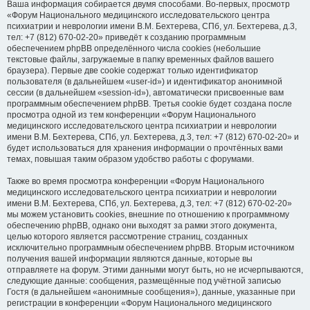
Ваша информация собирается двумя способами. Во-первых, просмотр
«Форум Национального медицинского исследовательского центра
психиатрии и неврологии имени В.М. Бехтерева, СПб, ул. Бехтерева, д.3,
тел: +7 (812) 670-02-20» приведёт к созданию программным
обеспечением phpBB определённого числа cookies (небольшие
текстовые файлы, загружаемые в папку временных файлов вашего
браузера). Первые две cookie содержат только идентификатор
пользователя (в дальнейшем «user-id») и идентификатор анонимной
сессии (в дальнейшем «session-id»), автоматически присвоенные вам
программным обеспечением phpBB. Третья cookie будет создана после
просмотра одной из тем конференции «Форум Национального
медицинского исследовательского центра психиатрии и неврологии
имени В.М. Бехтерева, СПб, ул. Бехтерева, д.3, тел: +7 (812) 670-02-20» и
будет использоваться для хранения информации о прочтённых вами
темах, повышая таким образом удобство работы с форумами.
Также во время просмотра конференции «Форум Национального
медицинского исследовательского центра психиатрии и неврологии
имени В.М. Бехтерева, СПб, ул. Бехтерева, д.3, тел: +7 (812) 670-02-20»
мы можем установить cookies, внешние по отношению к программному
обеспечению phpBB, однако они выходят за рамки этого документа,
целью которого является рассмотрение страниц, созданных
исключительно программным обеспечением phpBB. Вторым источником
получения вашей информации являются данные, которые вы
отправляете на форум. Этими данными могут быть, но не исчерпываются,
следующие данные: сообщения, размещённые под учётной записью
Гостя (в дальнейшем «анонимные сообщения»), данные, указанные при
регистрации в конференции «Форум Национального медицинского