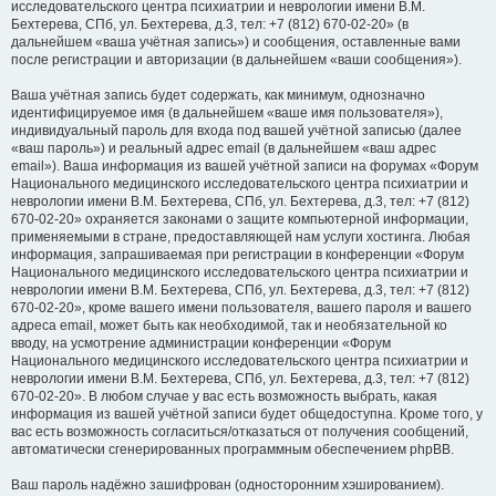
исследовательского центра психиатрии и неврологии имени В.М.
Бехтерева, СПб, ул. Бехтерева, д.3, тел: +7 (812) 670-02-20» (в
дальнейшем «ваша учётная запись») и сообщения, оставленные вами
после регистрации и авторизации (в дальнейшем «ваши сообщения»).
Ваша учётная запись будет содержать, как минимум, однозначно
идентифицируемое имя (в дальнейшем «ваше имя пользователя»),
индивидуальный пароль для входа под вашей учётной записью (далее
«ваш пароль») и реальный адрес email (в дальнейшем «ваш адрес
email»). Ваша информация из вашей учётной записи на форумах «Форум
Национального медицинского исследовательского центра психиатрии и
неврологии имени В.М. Бехтерева, СПб, ул. Бехтерева, д.3, тел: +7 (812)
670-02-20» охраняется законами о защите компьютерной информации,
применяемыми в стране, предоставляющей нам услуги хостинга. Любая
информация, запрашиваемая при регистрации в конференции «Форум
Национального медицинского исследовательского центра психиатрии и
неврологии имени В.М. Бехтерева, СПб, ул. Бехтерева, д.3, тел: +7 (812)
670-02-20», кроме вашего имени пользователя, вашего пароля и вашего
адреса email, может быть как необходимой, так и необязательной ко
вводу, на усмотрение администрации конференции «Форум
Национального медицинского исследовательского центра психиатрии и
неврологии имени В.М. Бехтерева, СПб, ул. Бехтерева, д.3, тел: +7 (812)
670-02-20». В любом случае у вас есть возможность выбрать, какая
информация из вашей учётной записи будет общедоступна. Кроме того, у
вас есть возможность согласиться/отказаться от получения сообщений,
автоматически сгенерированных программным обеспечением phpBB.
Ваш пароль надёжно зашифрован (односторонним хэшированием).