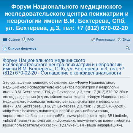
Форум Национального медицинского
исследовательского центра психиатрии и
неврологии имени В.М. Бехтерева, СПб,
ул. Бехтерева, д.3, тел: +7 (812) 670-02-20
Ссылки
FAQ
Регистрация
Вход
Список форумов
ои
Форум Национального медицинского
ск
исследовательского центра психиатрии и неврологии
имени В.М. Бехтерева, СПб, ул. Бехтерева, д.3, тел: +7
(812) 670-02-20 - Соглашение о конфиденциальности
Это соглашение подробно объясняет, как «Форум Национального
медицинского исследовательского центра психиатрии и неврологии
имени В.М. Бехтерева, СПб, ул. Бехтерева, д.3, тел: +7 (812) 670-02-20» и
его подразделения (в дальнейшем «мы», «наш», «Форум Национального
медицинского исследовательского центра психиатрии и неврологии
имени В.М. Бехтерева, СПб, ул. Бехтерева, д.3, тел: +7 (812) 670-02-20»,
«http://nmic.bekhterev.ru/forum») и phpBB (в дальнейшем «они»,
«программное обеспечение phpBB», «www.phpbb.com», «phpBB Limited»,
«phpBB Teams») используют информацию, полученную во время любой из
ваших пользовательских сессий (в дальнейшем «ваша информация»).