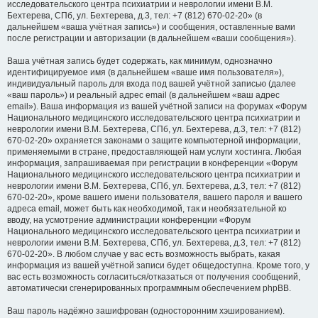
исследовательского центра психиатрии и неврологии имени В.М.
Бехтерева, СПб, ул. Бехтерева, д.3, тел: +7 (812) 670-02-20» (в
дальнейшем «ваша учётная запись») и сообщения, оставленные вами
после регистрации и авторизации (в дальнейшем «ваши сообщения»).
Ваша учётная запись будет содержать, как минимум, однозначно
идентифицируемое имя (в дальнейшем «ваше имя пользователя»),
индивидуальный пароль для входа под вашей учётной записью (далее
«ваш пароль») и реальный адрес email (в дальнейшем «ваш адрес
email»). Ваша информация из вашей учётной записи на форумах «Форум
Национального медицинского исследовательского центра психиатрии и
неврологии имени В.М. Бехтерева, СПб, ул. Бехтерева, д.3, тел: +7 (812)
670-02-20» охраняется законами о защите компьютерной информации,
применяемыми в стране, предоставляющей нам услуги хостинга. Любая
информация, запрашиваемая при регистрации в конференции «Форум
Национального медицинского исследовательского центра психиатрии и
неврологии имени В.М. Бехтерева, СПб, ул. Бехтерева, д.3, тел: +7 (812)
670-02-20», кроме вашего имени пользователя, вашего пароля и вашего
адреса email, может быть как необходимой, так и необязательной ко
вводу, на усмотрение администрации конференции «Форум
Национального медицинского исследовательского центра психиатрии и
неврологии имени В.М. Бехтерева, СПб, ул. Бехтерева, д.3, тел: +7 (812)
670-02-20». В любом случае у вас есть возможность выбрать, какая
информация из вашей учётной записи будет общедоступна. Кроме того, у
вас есть возможность согласиться/отказаться от получения сообщений,
автоматически сгенерированных программным обеспечением phpBB.
Ваш пароль надёжно зашифрован (односторонним хэшированием).