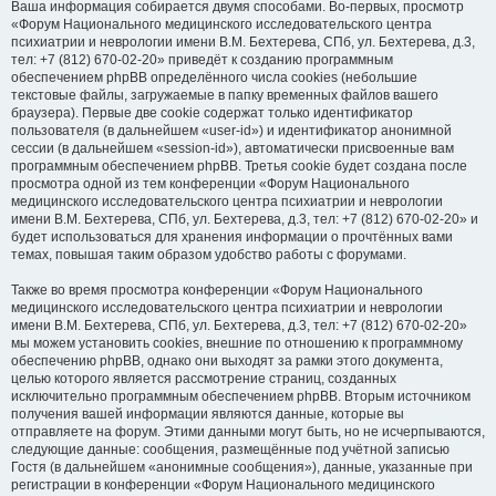
Ваша информация собирается двумя способами. Во-первых, просмотр
«Форум Национального медицинского исследовательского центра
психиатрии и неврологии имени В.М. Бехтерева, СПб, ул. Бехтерева, д.3,
тел: +7 (812) 670-02-20» приведёт к созданию программным
обеспечением phpBB определённого числа cookies (небольшие
текстовые файлы, загружаемые в папку временных файлов вашего
браузера). Первые две cookie содержат только идентификатор
пользователя (в дальнейшем «user-id») и идентификатор анонимной
сессии (в дальнейшем «session-id»), автоматически присвоенные вам
программным обеспечением phpBB. Третья cookie будет создана после
просмотра одной из тем конференции «Форум Национального
медицинского исследовательского центра психиатрии и неврологии
имени В.М. Бехтерева, СПб, ул. Бехтерева, д.3, тел: +7 (812) 670-02-20» и
будет использоваться для хранения информации о прочтённых вами
темах, повышая таким образом удобство работы с форумами.
Также во время просмотра конференции «Форум Национального
медицинского исследовательского центра психиатрии и неврологии
имени В.М. Бехтерева, СПб, ул. Бехтерева, д.3, тел: +7 (812) 670-02-20»
мы можем установить cookies, внешние по отношению к программному
обеспечению phpBB, однако они выходят за рамки этого документа,
целью которого является рассмотрение страниц, созданных
исключительно программным обеспечением phpBB. Вторым источником
получения вашей информации являются данные, которые вы
отправляете на форум. Этими данными могут быть, но не исчерпываются,
следующие данные: сообщения, размещённые под учётной записью
Гостя (в дальнейшем «анонимные сообщения»), данные, указанные при
регистрации в конференции «Форум Национального медицинского