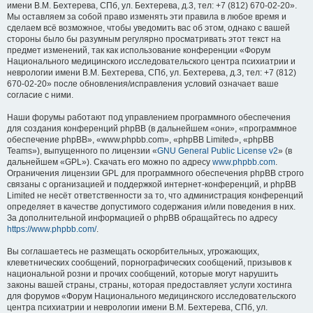
имени В.М. Бехтерева, СПб, ул. Бехтерева, д.3, тел: +7 (812) 670-02-20».
Мы оставляем за собой право изменять эти правила в любое время и
сделаем всё возможное, чтобы уведомить вас об этом, однако с вашей
стороны было бы разумным регулярно просматривать этот текст на
предмет изменений, так как использование конференции «Форум
Национального медицинского исследовательского центра психиатрии и
неврологии имени В.М. Бехтерева, СПб, ул. Бехтерева, д.3, тел: +7 (812)
670-02-20» после обновления/исправления условий означает ваше
согласие с ними.
Наши форумы работают под управлением программного обеспечения
для создания конференций phpBB (в дальнейшем «они», «программное
обеспечение phpBB», «www.phpbb.com», «phpBB Limited», «phpBB
Teams»), выпущенного по лицензии «
GNU General Public License v2
» (в
дальнейшем «GPL»). Скачать его можно по адресу
www.phpbb.com
.
Ограничения лицензии GPL для программного обеспечения phpBB строго
связаны с организацией и поддержкой интернет-конференций, и phpBB
Limited не несёт ответственности за то, что администрация конференций
определяет в качестве допустимого содержания и/или поведения в них.
За дополнительной информацией о phpBB обращайтесь по адресу
https://www.phpbb.com/
.
Вы соглашаетесь не размещать оскорбительных, угрожающих,
клеветнических сообщений, порнографических сообщений, призывов к
национальной розни и прочих сообщений, которые могут нарушить
законы вашей страны, страны, которая предоставляет услуги хостинга
для форумов «Форум Национального медицинского исследовательского
центра психиатрии и неврологии имени В.М. Бехтерева, СПб, ул.