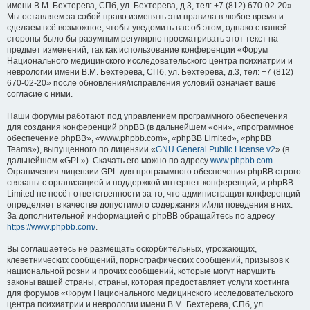
имени В.М. Бехтерева, СПб, ул. Бехтерева, д.3, тел: +7 (812) 670-02-20».
Мы оставляем за собой право изменять эти правила в любое время и
сделаем всё возможное, чтобы уведомить вас об этом, однако с вашей
стороны было бы разумным регулярно просматривать этот текст на
предмет изменений, так как использование конференции «Форум
Национального медицинского исследовательского центра психиатрии и
неврологии имени В.М. Бехтерева, СПб, ул. Бехтерева, д.3, тел: +7 (812)
670-02-20» после обновления/исправления условий означает ваше
согласие с ними.
Наши форумы работают под управлением программного обеспечения
для создания конференций phpBB (в дальнейшем «они», «программное
обеспечение phpBB», «www.phpbb.com», «phpBB Limited», «phpBB
Teams»), выпущенного по лицензии «
GNU General Public License v2
» (в
дальнейшем «GPL»). Скачать его можно по адресу
www.phpbb.com
.
Ограничения лицензии GPL для программного обеспечения phpBB строго
связаны с организацией и поддержкой интернет-конференций, и phpBB
Limited не несёт ответственности за то, что администрация конференций
определяет в качестве допустимого содержания и/или поведения в них.
За дополнительной информацией о phpBB обращайтесь по адресу
https://www.phpbb.com/
.
Вы соглашаетесь не размещать оскорбительных, угрожающих,
клеветнических сообщений, порнографических сообщений, призывов к
национальной розни и прочих сообщений, которые могут нарушить
законы вашей страны, страны, которая предоставляет услуги хостинга
для форумов «Форум Национального медицинского исследовательского
центра психиатрии и неврологии имени В.М. Бехтерева, СПб, ул.