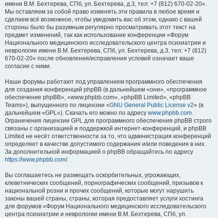
имени В.М. Бехтерева, СПб, ул. Бехтерева, д.3, тел: +7 (812) 670-02-20».
Мы оставляем за собой право изменять эти правила в любое время и
сделаем всё возможное, чтобы уведомить вас об этом, однако с вашей
стороны было бы разумным регулярно просматривать этот текст на
предмет изменений, так как использование конференции «Форум
Национального медицинского исследовательского центра психиатрии и
неврологии имени В.М. Бехтерева, СПб, ул. Бехтерева, д.3, тел: +7 (812)
670-02-20» после обновления/исправления условий означает ваше
согласие с ними.
Наши форумы работают под управлением программного обеспечения
для создания конференций phpBB (в дальнейшем «они», «программное
обеспечение phpBB», «www.phpbb.com», «phpBB Limited», «phpBB
Teams»), выпущенного по лицензии «
GNU General Public License v2
» (в
дальнейшем «GPL»). Скачать его можно по адресу
www.phpbb.com
.
Ограничения лицензии GPL для программного обеспечения phpBB строго
связаны с организацией и поддержкой интернет-конференций, и phpBB
Limited не несёт ответственности за то, что администрация конференций
определяет в качестве допустимого содержания и/или поведения в них.
За дополнительной информацией о phpBB обращайтесь по адресу
https://www.phpbb.com/
.
Вы соглашаетесь не размещать оскорбительных, угрожающих,
клеветнических сообщений, порнографических сообщений, призывов к
национальной розни и прочих сообщений, которые могут нарушить
законы вашей страны, страны, которая предоставляет услуги хостинга
для форумов «Форум Национального медицинского исследовательского
центра психиатрии и неврологии имени В.М. Бехтерева, СПб, ул.