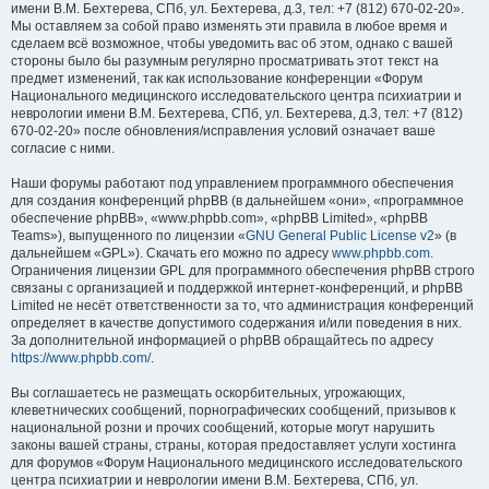
имени В.М. Бехтерева, СПб, ул. Бехтерева, д.3, тел: +7 (812) 670-02-20».
Мы оставляем за собой право изменять эти правила в любое время и
сделаем всё возможное, чтобы уведомить вас об этом, однако с вашей
стороны было бы разумным регулярно просматривать этот текст на
предмет изменений, так как использование конференции «Форум
Национального медицинского исследовательского центра психиатрии и
неврологии имени В.М. Бехтерева, СПб, ул. Бехтерева, д.3, тел: +7 (812)
670-02-20» после обновления/исправления условий означает ваше
согласие с ними.
Наши форумы работают под управлением программного обеспечения
для создания конференций phpBB (в дальнейшем «они», «программное
обеспечение phpBB», «www.phpbb.com», «phpBB Limited», «phpBB
Teams»), выпущенного по лицензии «
GNU General Public License v2
» (в
дальнейшем «GPL»). Скачать его можно по адресу
www.phpbb.com
.
Ограничения лицензии GPL для программного обеспечения phpBB строго
связаны с организацией и поддержкой интернет-конференций, и phpBB
Limited не несёт ответственности за то, что администрация конференций
определяет в качестве допустимого содержания и/или поведения в них.
За дополнительной информацией о phpBB обращайтесь по адресу
https://www.phpbb.com/
.
Вы соглашаетесь не размещать оскорбительных, угрожающих,
клеветнических сообщений, порнографических сообщений, призывов к
национальной розни и прочих сообщений, которые могут нарушить
законы вашей страны, страны, которая предоставляет услуги хостинга
для форумов «Форум Национального медицинского исследовательского
центра психиатрии и неврологии имени В.М. Бехтерева, СПб, ул.