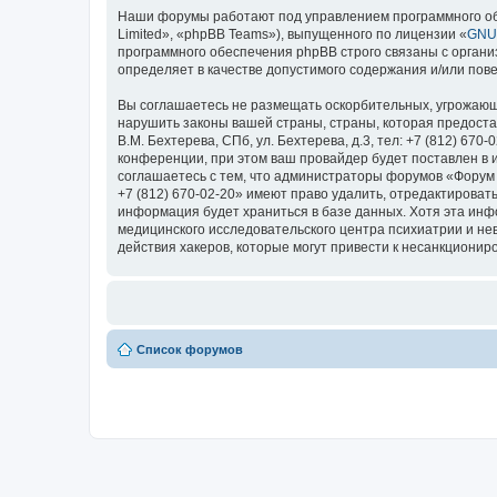
Наши форумы работают под управлением программного об
Limited», «phpBB Teams»), выпущенного по лицензии «
GNU 
программного обеспечения phpBB строго связаны с органи
определяет в качестве допустимого содержания и/или по
Вы соглашаетесь не размещать оскорбительных, угрожающ
нарушить законы вашей страны, страны, которая предоста
В.М. Бехтерева, СПб, ул. Бехтерева, д.3, тел: +7 (812) 
конференции, при этом ваш провайдер будет поставлен в 
соглашаетесь с тем, что администраторы форумов «Форум Н
+7 (812) 670-02-20» имеют право удалить, отредактироват
информация будет храниться в базе данных. Хотя эта ин
медицинского исследовательского центра психиатрии и невро
действия хакеров, которые могут привести к несанкциониро
Список форумов