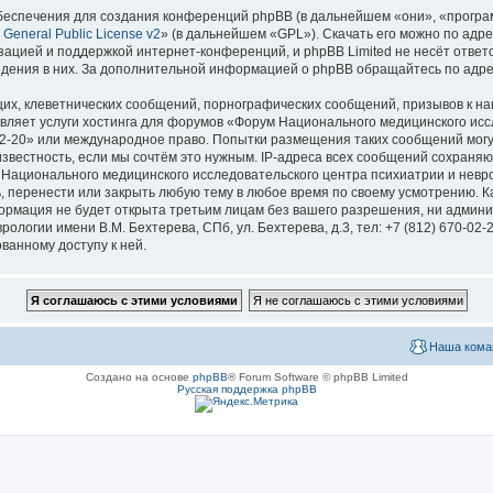
еспечения для создания конференций phpBB (в дальнейшем «они», «програ
General Public License v2
» (в дальнейшем «GPL»). Скачать его можно по адр
зацией и поддержкой интернет-конференций, и phpBB Limited не несёт ответ
ведения в них. За дополнительной информацией о phpBB обращайтесь по адр
их, клеветнических сообщений, порнографических сообщений, призывов к на
вляет услуги хостинга для форумов «Форум Национального медицинского исс
670-02-20» или международное право. Попытки размещения таких сообщений мо
известность, если мы сочтём это нужным. IP-адреса всех сообщений сохраня
ационального медицинского исследовательского центра психиатрии и невроло
ь, перенести или закрыть любую тему в любое время по своему усмотрению. Ка
формация не будет открыта третьим лицам без вашего разрешения, ни адми
логии имени В.М. Бехтерева, СПб, ул. Бехтерева, д.3, тел: +7 (812) 670-02-
ванному доступу к ней.
Наша кома
Создано на основе
phpBB
® Forum Software © phpBB Limited
Русская поддержка phpBB