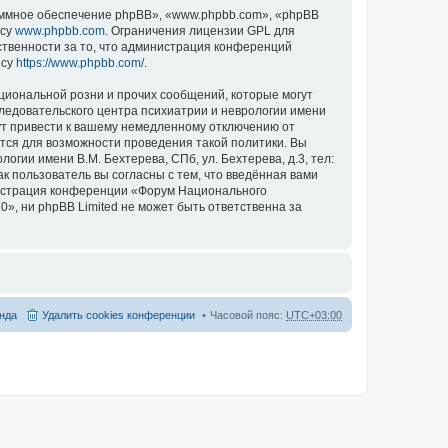
ммное обеспечение phpBB», «www.phpbb.com», «phpBB
есу
www.phpbb.com
. Ограничения лицензии GPL для
ственности за то, что администрация конференций
есу
https://www.phpbb.com/
.
циональной розни и прочих сообщений, которые могут
ледовательского центра психиатрии и неврологии имени
гут привести к вашему немедленному отключению от
ются для возможности проведения такой политики. Вы
гии имени В.М. Бехтерева, СПб, ул. Бехтерева, д.3, тел:
к пользователь вы согласны с тем, что введённая вами
нистрация конференции «Форум Национального
20», ни phpBB Limited не может быть ответственна за
нда
Удалить cookies конференции
Часовой пояс:
UTC+03:00