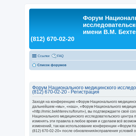
Форум Националь
исследовательск
имени В.М. Бехтер
(812) 670-02-20
Ссылки
FAQ
Список форумов
Форум Национального медицинского исследова
(812) 670-02-20 - Регистрация
Заходя на конференцию «Форум Национального медицинского
дальнейшем «мы», «наш», «Форум Национального медицинско
«http://nmic.bekhterev.ru/forum»), вы подтверждаете своё
Национального медицинского исследовательского центра пси
изменять эти правила в любое время и сделаем всё возмож
изменений, так как использование конференции «Форум Нац
(812) 670-02-20» после обновления/исправления условий о