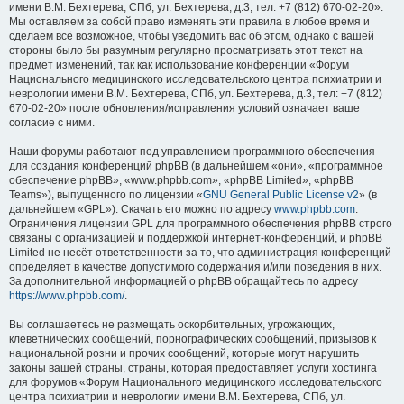
имени В.М. Бехтерева, СПб, ул. Бехтерева, д.3, тел: +7 (812) 670-02-20».
Мы оставляем за собой право изменять эти правила в любое время и
сделаем всё возможное, чтобы уведомить вас об этом, однако с вашей
стороны было бы разумным регулярно просматривать этот текст на
предмет изменений, так как использование конференции «Форум
Национального медицинского исследовательского центра психиатрии и
неврологии имени В.М. Бехтерева, СПб, ул. Бехтерева, д.3, тел: +7 (812)
670-02-20» после обновления/исправления условий означает ваше
согласие с ними.
Наши форумы работают под управлением программного обеспечения
для создания конференций phpBB (в дальнейшем «они», «программное
обеспечение phpBB», «www.phpbb.com», «phpBB Limited», «phpBB
Teams»), выпущенного по лицензии «
GNU General Public License v2
» (в
дальнейшем «GPL»). Скачать его можно по адресу
www.phpbb.com
.
Ограничения лицензии GPL для программного обеспечения phpBB строго
связаны с организацией и поддержкой интернет-конференций, и phpBB
Limited не несёт ответственности за то, что администрация конференций
определяет в качестве допустимого содержания и/или поведения в них.
За дополнительной информацией о phpBB обращайтесь по адресу
https://www.phpbb.com/
.
Вы соглашаетесь не размещать оскорбительных, угрожающих,
клеветнических сообщений, порнографических сообщений, призывов к
национальной розни и прочих сообщений, которые могут нарушить
законы вашей страны, страны, которая предоставляет услуги хостинга
для форумов «Форум Национального медицинского исследовательского
центра психиатрии и неврологии имени В.М. Бехтерева, СПб, ул.