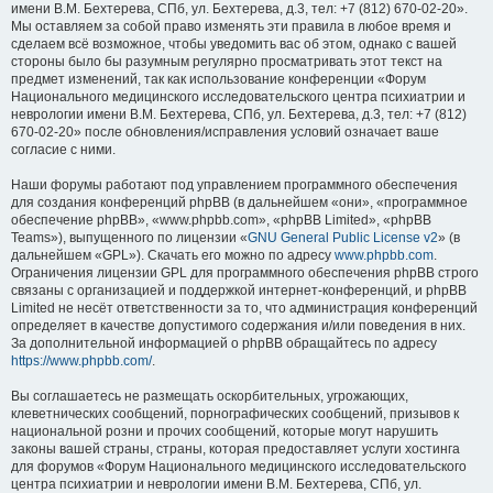
имени В.М. Бехтерева, СПб, ул. Бехтерева, д.3, тел: +7 (812) 670-02-20».
Мы оставляем за собой право изменять эти правила в любое время и
сделаем всё возможное, чтобы уведомить вас об этом, однако с вашей
стороны было бы разумным регулярно просматривать этот текст на
предмет изменений, так как использование конференции «Форум
Национального медицинского исследовательского центра психиатрии и
неврологии имени В.М. Бехтерева, СПб, ул. Бехтерева, д.3, тел: +7 (812)
670-02-20» после обновления/исправления условий означает ваше
согласие с ними.
Наши форумы работают под управлением программного обеспечения
для создания конференций phpBB (в дальнейшем «они», «программное
обеспечение phpBB», «www.phpbb.com», «phpBB Limited», «phpBB
Teams»), выпущенного по лицензии «
GNU General Public License v2
» (в
дальнейшем «GPL»). Скачать его можно по адресу
www.phpbb.com
.
Ограничения лицензии GPL для программного обеспечения phpBB строго
связаны с организацией и поддержкой интернет-конференций, и phpBB
Limited не несёт ответственности за то, что администрация конференций
определяет в качестве допустимого содержания и/или поведения в них.
За дополнительной информацией о phpBB обращайтесь по адресу
https://www.phpbb.com/
.
Вы соглашаетесь не размещать оскорбительных, угрожающих,
клеветнических сообщений, порнографических сообщений, призывов к
национальной розни и прочих сообщений, которые могут нарушить
законы вашей страны, страны, которая предоставляет услуги хостинга
для форумов «Форум Национального медицинского исследовательского
центра психиатрии и неврологии имени В.М. Бехтерева, СПб, ул.