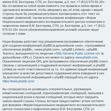
имени В.М. Бехтерева, СПб, ул. Бехтерева, д.3, тел: +7 (812) 670-02-20».
Мы оставляем за собой право изменять эти правила в любое время и
сделаем всё возможное, чтобы уведомить вас об этом, однако с вашей
стороны было бы разумным регулярно просматривать этот текст на
предмет изменений, так как использование конференции «Форум
Национального медицинского исследовательского центра психиатрии и
неврологии имени В.М. Бехтерева, СПб, ул. Бехтерева, д.3, тел: +7 (812)
670-02-20» после обновления/исправления условий означает ваше
согласие с ними.
Наши форумы работают под управлением программного обеспечения
для создания конференций phpBB (в дальнейшем «они», «программное
обеспечение phpBB», «www.phpbb.com», «phpBB Limited», «phpBB
Teams»), выпущенного по лицензии «
GNU General Public License v2
» (в
дальнейшем «GPL»). Скачать его можно по адресу
www.phpbb.com
.
Ограничения лицензии GPL для программного обеспечения phpBB строго
связаны с организацией и поддержкой интернет-конференций, и phpBB
Limited не несёт ответственности за то, что администрация конференций
определяет в качестве допустимого содержания и/или поведения в них.
За дополнительной информацией о phpBB обращайтесь по адресу
https://www.phpbb.com/
.
Вы соглашаетесь не размещать оскорбительных, угрожающих,
клеветнических сообщений, порнографических сообщений, призывов к
национальной розни и прочих сообщений, которые могут нарушить
законы вашей страны, страны, которая предоставляет услуги хостинга
для форумов «Форум Национального медицинского исследовательского
центра психиатрии и неврологии имени В.М. Бехтерева, СПб, ул.