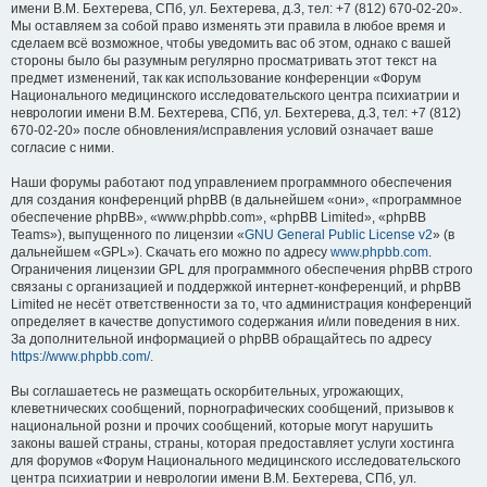
имени В.М. Бехтерева, СПб, ул. Бехтерева, д.3, тел: +7 (812) 670-02-20».
Мы оставляем за собой право изменять эти правила в любое время и
сделаем всё возможное, чтобы уведомить вас об этом, однако с вашей
стороны было бы разумным регулярно просматривать этот текст на
предмет изменений, так как использование конференции «Форум
Национального медицинского исследовательского центра психиатрии и
неврологии имени В.М. Бехтерева, СПб, ул. Бехтерева, д.3, тел: +7 (812)
670-02-20» после обновления/исправления условий означает ваше
согласие с ними.
Наши форумы работают под управлением программного обеспечения
для создания конференций phpBB (в дальнейшем «они», «программное
обеспечение phpBB», «www.phpbb.com», «phpBB Limited», «phpBB
Teams»), выпущенного по лицензии «
GNU General Public License v2
» (в
дальнейшем «GPL»). Скачать его можно по адресу
www.phpbb.com
.
Ограничения лицензии GPL для программного обеспечения phpBB строго
связаны с организацией и поддержкой интернет-конференций, и phpBB
Limited не несёт ответственности за то, что администрация конференций
определяет в качестве допустимого содержания и/или поведения в них.
За дополнительной информацией о phpBB обращайтесь по адресу
https://www.phpbb.com/
.
Вы соглашаетесь не размещать оскорбительных, угрожающих,
клеветнических сообщений, порнографических сообщений, призывов к
национальной розни и прочих сообщений, которые могут нарушить
законы вашей страны, страны, которая предоставляет услуги хостинга
для форумов «Форум Национального медицинского исследовательского
центра психиатрии и неврологии имени В.М. Бехтерева, СПб, ул.