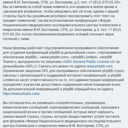
имени В.М. Бехтерева, СПб, ул. Бехтерева, д.3, тел: +7 (812) 670-02-20».
Мы оставляем за собой право изменять эти правила в любое время и
сделаем всё возможное, чтобы уведомить вас об этом, однако с вашей
стороны было бы разумным регулярно просматривать этот текст на
предмет изменений, так как использование конференции «Форум
Национального медицинского исследовательского центра психиатрии и
неврологии имени В.М. Бехтерева, СПб, ул. Бехтерева, д.3, тел: +7 (812)
670-02-20» после обновления/исправления условий означает ваше
согласие с ними.
Наши форумы работают под управлением программного обеспечения
для создания конференций phpBB (в дальнейшем «они», «программное
обеспечение phpBB», «www.phpbb.com», «phpBB Limited», «phpBB
Teams»), выпущенного по лицензии «
GNU General Public License v2
» (в
дальнейшем «GPL»). Скачать его можно по адресу
www.phpbb.com
.
Ограничения лицензии GPL для программного обеспечения phpBB строго
связаны с организацией и поддержкой интернет-конференций, и phpBB
Limited не несёт ответственности за то, что администрация конференций
определяет в качестве допустимого содержания и/или поведения в них.
За дополнительной информацией о phpBB обращайтесь по адресу
https://www.phpbb.com/
.
Вы соглашаетесь не размещать оскорбительных, угрожающих,
клеветнических сообщений, порнографических сообщений, призывов к
национальной розни и прочих сообщений, которые могут нарушить
законы вашей страны, страны, которая предоставляет услуги хостинга
для форумов «Форум Национального медицинского исследовательского
центра психиатрии и неврологии имени В.М. Бехтерева, СПб, ул.