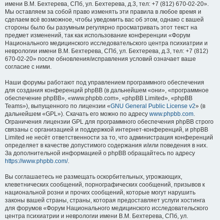
имени В.М. Бехтерева, СПб, ул. Бехтерева, д.3, тел: +7 (812) 670-02-20».
Мы оставляем за собой право изменять эти правила в любое время и
сделаем всё возможное, чтобы уведомить вас об этом, однако с вашей
стороны было бы разумным регулярно просматривать этот текст на
предмет изменений, так как использование конференции «Форум
Национального медицинского исследовательского центра психиатрии и
неврологии имени В.М. Бехтерева, СПб, ул. Бехтерева, д.3, тел: +7 (812)
670-02-20» после обновления/исправления условий означает ваше
согласие с ними.
Наши форумы работают под управлением программного обеспечения
для создания конференций phpBB (в дальнейшем «они», «программное
обеспечение phpBB», «www.phpbb.com», «phpBB Limited», «phpBB
Teams»), выпущенного по лицензии «
GNU General Public License v2
» (в
дальнейшем «GPL»). Скачать его можно по адресу
www.phpbb.com
.
Ограничения лицензии GPL для программного обеспечения phpBB строго
связаны с организацией и поддержкой интернет-конференций, и phpBB
Limited не несёт ответственности за то, что администрация конференций
определяет в качестве допустимого содержания и/или поведения в них.
За дополнительной информацией о phpBB обращайтесь по адресу
https://www.phpbb.com/
.
Вы соглашаетесь не размещать оскорбительных, угрожающих,
клеветнических сообщений, порнографических сообщений, призывов к
национальной розни и прочих сообщений, которые могут нарушить
законы вашей страны, страны, которая предоставляет услуги хостинга
для форумов «Форум Национального медицинского исследовательского
центра психиатрии и неврологии имени В.М. Бехтерева, СПб, ул.