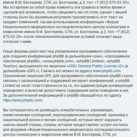
имени В.М. Бехтерева, СПб, ул. Бехтерева, д.3, тел: +7 (812) 670-02-20».
Мы оставляем за собой право изменять эти правила в любое время и
сделаем всё возможное, чтобы уведомить вас об этом, однако с вашей
стороны было бы разумным регулярно просматривать этот текст на
предмет изменений, так как использование конференции «Форум
Национального медицинского исследовательского центра психиатрии и
неврологии имени В.М. Бехтерева, СПб, ул. Бехтерева, д.3, тел: +7 (812)
670-02-20» после обновления/исправления условий означает ваше
согласие с ними.
Наши форумы работают под управлением программного обеспечения
для создания конференций phpBB (в дальнейшем «они», «программное
обеспечение phpBB», «www.phpbb.com», «phpBB Limited», «phpBB
Teams»), выпущенного по лицензии «
GNU General Public License v2
» (в
дальнейшем «GPL»). Скачать его можно по адресу
www.phpbb.com
.
Ограничения лицензии GPL для программного обеспечения phpBB строго
связаны с организацией и поддержкой интернет-конференций, и phpBB
Limited не несёт ответственности за то, что администрация конференций
определяет в качестве допустимого содержания и/или поведения в них.
За дополнительной информацией о phpBB обращайтесь по адресу
https://www.phpbb.com/
.
Вы соглашаетесь не размещать оскорбительных, угрожающих,
клеветнических сообщений, порнографических сообщений, призывов к
национальной розни и прочих сообщений, которые могут нарушить
законы вашей страны, страны, которая предоставляет услуги хостинга
для форумов «Форум Национального медицинского исследовательского
центра психиатрии и неврологии имени В.М. Бехтерева, СПб, ул.