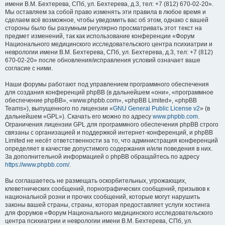
имени В.М. Бехтерева, СПб, ул. Бехтерева, д.3, тел: +7 (812) 670-02-20».
Мы оставляем за собой право изменять эти правила в любое время и
сделаем всё возможное, чтобы уведомить вас об этом, однако с вашей
стороны было бы разумным регулярно просматривать этот текст на
предмет изменений, так как использование конференции «Форум
Национального медицинского исследовательского центра психиатрии и
неврологии имени В.М. Бехтерева, СПб, ул. Бехтерева, д.3, тел: +7 (812)
670-02-20» после обновления/исправления условий означает ваше
согласие с ними.
Наши форумы работают под управлением программного обеспечения
для создания конференций phpBB (в дальнейшем «они», «программное
обеспечение phpBB», «www.phpbb.com», «phpBB Limited», «phpBB
Teams»), выпущенного по лицензии «
GNU General Public License v2
» (в
дальнейшем «GPL»). Скачать его можно по адресу
www.phpbb.com
.
Ограничения лицензии GPL для программного обеспечения phpBB строго
связаны с организацией и поддержкой интернет-конференций, и phpBB
Limited не несёт ответственности за то, что администрация конференций
определяет в качестве допустимого содержания и/или поведения в них.
За дополнительной информацией о phpBB обращайтесь по адресу
https://www.phpbb.com/
.
Вы соглашаетесь не размещать оскорбительных, угрожающих,
клеветнических сообщений, порнографических сообщений, призывов к
национальной розни и прочих сообщений, которые могут нарушить
законы вашей страны, страны, которая предоставляет услуги хостинга
для форумов «Форум Национального медицинского исследовательского
центра психиатрии и неврологии имени В.М. Бехтерева, СПб, ул.