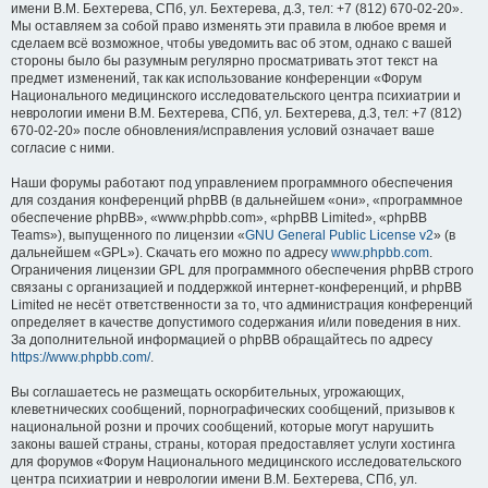
имени В.М. Бехтерева, СПб, ул. Бехтерева, д.3, тел: +7 (812) 670-02-20».
Мы оставляем за собой право изменять эти правила в любое время и
сделаем всё возможное, чтобы уведомить вас об этом, однако с вашей
стороны было бы разумным регулярно просматривать этот текст на
предмет изменений, так как использование конференции «Форум
Национального медицинского исследовательского центра психиатрии и
неврологии имени В.М. Бехтерева, СПб, ул. Бехтерева, д.3, тел: +7 (812)
670-02-20» после обновления/исправления условий означает ваше
согласие с ними.
Наши форумы работают под управлением программного обеспечения
для создания конференций phpBB (в дальнейшем «они», «программное
обеспечение phpBB», «www.phpbb.com», «phpBB Limited», «phpBB
Teams»), выпущенного по лицензии «
GNU General Public License v2
» (в
дальнейшем «GPL»). Скачать его можно по адресу
www.phpbb.com
.
Ограничения лицензии GPL для программного обеспечения phpBB строго
связаны с организацией и поддержкой интернет-конференций, и phpBB
Limited не несёт ответственности за то, что администрация конференций
определяет в качестве допустимого содержания и/или поведения в них.
За дополнительной информацией о phpBB обращайтесь по адресу
https://www.phpbb.com/
.
Вы соглашаетесь не размещать оскорбительных, угрожающих,
клеветнических сообщений, порнографических сообщений, призывов к
национальной розни и прочих сообщений, которые могут нарушить
законы вашей страны, страны, которая предоставляет услуги хостинга
для форумов «Форум Национального медицинского исследовательского
центра психиатрии и неврологии имени В.М. Бехтерева, СПб, ул.