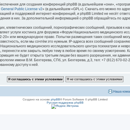
еспечения для создания конференций phpBB (в дальнейшем «они», «програ
General Public License v2
» (в дальнейшем «GPL»). Скачать его можно по адр
зацией и поддержкой интернет-конференций, и phpBB Limited не несёт ответ
ведения в них. За дополнительной информацией о phpBB обращайтесь по адр
их, клеветнических сообщений, порнографических сообщений, призывов к на
вляет услуги хостинга для форумов «Форум Национального медицинского исс
670-02-20» или международное право. Попытки размещения таких сообщений мо
известность, если мы сочтём это нужным. IP-адреса всех сообщений сохраня
ационального медицинского исследовательского центра психиатрии и невроло
ь, перенести или закрыть любую тему в любое время по своему усмотрению. Ка
формация не будет открыта третьим лицам без вашего разрешения, ни адми
логии имени В.М. Бехтерева, СПб, ул. Бехтерева, д.3, тел: +7 (812) 670-02-
ванному доступу к ней.
Наша кома
Создано на основе
phpBB
® Forum Software © phpBB Limited
Русская поддержка phpBB