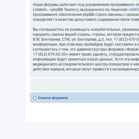
Наши форумы работают под управлением программного об
Limited», «phpBB Teams»), выпущенного по лицензии «
GNU 
программного обеспечения phpBB строго связаны с органи
определяет в качестве допустимого содержания и/или по
Вы соглашаетесь не размещать оскорбительных, угрожающ
нарушить законы вашей страны, страны, которая предоста
В.М. Бехтерева, СПб, ул. Бехтерева, д.3, тел: +7 (812) 
конференции, при этом ваш провайдер будет поставлен в 
соглашаетесь с тем, что администраторы форумов «Форум Н
+7 (812) 670-02-20» имеют право удалить, отредактироват
информация будет храниться в базе данных. Хотя эта ин
медицинского исследовательского центра психиатрии и невро
действия хакеров, которые могут привести к несанкциониро
Список форумов