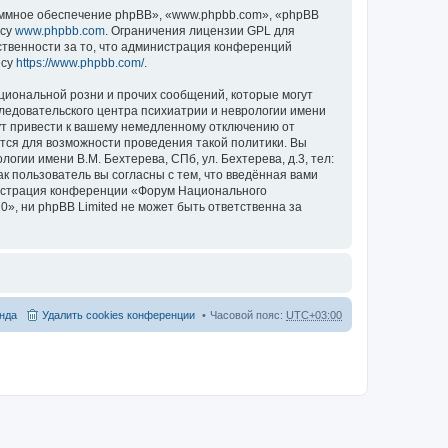
ммное обеспечение phpBB», «www.phpbb.com», «phpBB
есу
www.phpbb.com
. Ограничения лицензии GPL для
ственности за то, что администрация конференций
есу
https://www.phpbb.com/
.
циональной розни и прочих сообщений, которые могут
ледовательского центра психиатрии и неврологии имени
гут привести к вашему немедленному отключению от
ются для возможности проведения такой политики. Вы
гии имени В.М. Бехтерева, СПб, ул. Бехтерева, д.3, тел:
к пользователь вы согласны с тем, что введённая вами
нистрация конференции «Форум Национального
20», ни phpBB Limited не может быть ответственна за
нда
Удалить cookies конференции
Часовой пояс:
UTC+03:00