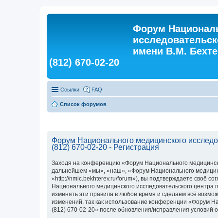
Форум Националь
исследовательск
имени В.М. Бехтер
(812) 670-02-20
Ссылки
FAQ
Список форумов
Форум Национального медицинского исследова
(812) 670-02-20 - Регистрация
Заходя на конференцию «Форум Национального медицинского
дальнейшем «мы», «наш», «Форум Национального медицинско
«http://nmic.bekhterev.ru/forum»), вы подтверждаете своё
Национального медицинского исследовательского центра пси
изменять эти правила в любое время и сделаем всё возмож
изменений, так как использование конференции «Форум Нац
(812) 670-02-20» после обновления/исправления условий о