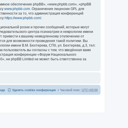
ммное обеспечение phpBB», «www.phpbb.com», «phpBB
есу
www.phpbb.com
. Ограничения лицензии GPL для
ственности за то, что администрация конференций
есу
https://www.phpbb.com/
.
циональной розни и прочих сообщений, которые могут
ледовательского центра психиатрии и неврологии имени
гут привести к вашему немедленному отключению от
ются для возможности проведения такой политики. Вы
гии имени В.М. Бехтерева, СПб, ул. Бехтерева, д.3, тел:
к пользователь вы согласны с тем, что введённая вами
нистрация конференции «Форум Национального
20», ни phpBB Limited не может быть ответственна за
нда
Удалить cookies конференции
Часовой пояс:
UTC+03:00