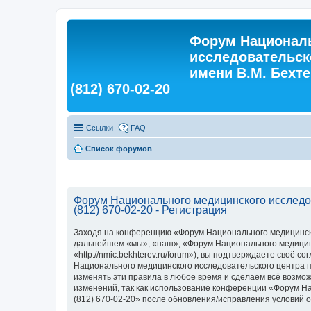
Форум Националь
исследовательск
имени В.М. Бехтер
(812) 670-02-20
Ссылки
FAQ
Список форумов
Форум Национального медицинского исследова
(812) 670-02-20 - Регистрация
Заходя на конференцию «Форум Национального медицинского
дальнейшем «мы», «наш», «Форум Национального медицинско
«http://nmic.bekhterev.ru/forum»), вы подтверждаете своё
Национального медицинского исследовательского центра пси
изменять эти правила в любое время и сделаем всё возмож
изменений, так как использование конференции «Форум Нац
(812) 670-02-20» после обновления/исправления условий о