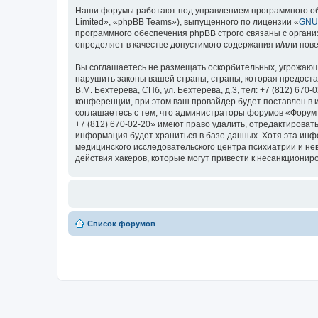
Наши форумы работают под управлением программного об
Limited», «phpBB Teams»), выпущенного по лицензии «
GNU 
программного обеспечения phpBB строго связаны с органи
определяет в качестве допустимого содержания и/или по
Вы соглашаетесь не размещать оскорбительных, угрожающ
нарушить законы вашей страны, страны, которая предоста
В.М. Бехтерева, СПб, ул. Бехтерева, д.3, тел: +7 (812) 
конференции, при этом ваш провайдер будет поставлен в 
соглашаетесь с тем, что администраторы форумов «Форум Н
+7 (812) 670-02-20» имеют право удалить, отредактироват
информация будет храниться в базе данных. Хотя эта ин
медицинского исследовательского центра психиатрии и невро
действия хакеров, которые могут привести к несанкциониро
Список форумов