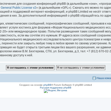
еспечения для создания конференций phpBB (в дальнейшем «они», «програ
General Public License v2
» (в дальнейшем «GPL»). Скачать его можно по адр
зацией и поддержкой интернет-конференций, и phpBB Limited не несёт ответ
ведения в них. За дополнительной информацией о phpBB обращайтесь по адр
их, клеветнических сообщений, порнографических сообщений, призывов к на
вляет услуги хостинга для форумов «Форум Национального медицинского исс
670-02-20» или международное право. Попытки размещения таких сообщений мо
известность, если мы сочтём это нужным. IP-адреса всех сообщений сохраня
ационального медицинского исследовательского центра психиатрии и невроло
ь, перенести или закрыть любую тему в любое время по своему усмотрению. Ка
формация не будет открыта третьим лицам без вашего разрешения, ни адми
логии имени В.М. Бехтерева, СПб, ул. Бехтерева, д.3, тел: +7 (812) 670-02-
ванному доступу к ней.
Наша кома
Создано на основе
phpBB
® Forum Software © phpBB Limited
Русская поддержка phpBB