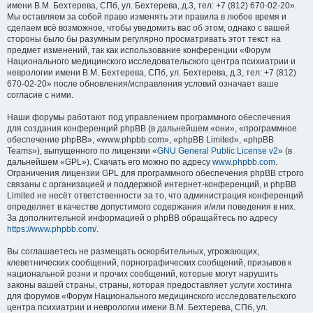
имени В.М. Бехтерева, СПб, ул. Бехтерева, д.3, тел: +7 (812) 670-02-20».
Мы оставляем за собой право изменять эти правила в любое время и
сделаем всё возможное, чтобы уведомить вас об этом, однако с вашей
стороны было бы разумным регулярно просматривать этот текст на
предмет изменений, так как использование конференции «Форум
Национального медицинского исследовательского центра психиатрии и
неврологии имени В.М. Бехтерева, СПб, ул. Бехтерева, д.3, тел: +7 (812)
670-02-20» после обновления/исправления условий означает ваше
согласие с ними.
Наши форумы работают под управлением программного обеспечения
для создания конференций phpBB (в дальнейшем «они», «программное
обеспечение phpBB», «www.phpbb.com», «phpBB Limited», «phpBB
Teams»), выпущенного по лицензии «
GNU General Public License v2
» (в
дальнейшем «GPL»). Скачать его можно по адресу
www.phpbb.com
.
Ограничения лицензии GPL для программного обеспечения phpBB строго
связаны с организацией и поддержкой интернет-конференций, и phpBB
Limited не несёт ответственности за то, что администрация конференций
определяет в качестве допустимого содержания и/или поведения в них.
За дополнительной информацией о phpBB обращайтесь по адресу
https://www.phpbb.com/
.
Вы соглашаетесь не размещать оскорбительных, угрожающих,
клеветнических сообщений, порнографических сообщений, призывов к
национальной розни и прочих сообщений, которые могут нарушить
законы вашей страны, страны, которая предоставляет услуги хостинга
для форумов «Форум Национального медицинского исследовательского
центра психиатрии и неврологии имени В.М. Бехтерева, СПб, ул.