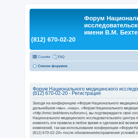
Форум Националь
исследовательск
имени В.М. Бехтер
(812) 670-02-20
Ссылки
FAQ
Список форумов
Форум Национального медицинского исследова
(812) 670-02-20 - Регистрация
Заходя на конференцию «Форум Национального медицинского
дальнейшем «мы», «наш», «Форум Национального медицинско
«http://nmic.bekhterev.ru/forum»), вы подтверждаете своё
Национального медицинского исследовательского центра пси
изменять эти правила в любое время и сделаем всё возмож
изменений, так как использование конференции «Форум Нац
(812) 670-02-20» после обновления/исправления условий о