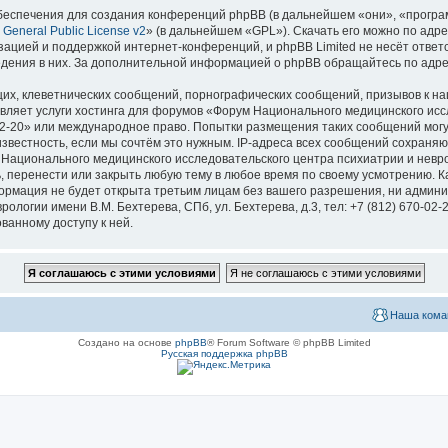
еспечения для создания конференций phpBB (в дальнейшем «они», «програ
General Public License v2
» (в дальнейшем «GPL»). Скачать его можно по адр
зацией и поддержкой интернет-конференций, и phpBB Limited не несёт ответ
ведения в них. За дополнительной информацией о phpBB обращайтесь по адр
их, клеветнических сообщений, порнографических сообщений, призывов к на
вляет услуги хостинга для форумов «Форум Национального медицинского исс
670-02-20» или международное право. Попытки размещения таких сообщений мо
известность, если мы сочтём это нужным. IP-адреса всех сообщений сохраня
ационального медицинского исследовательского центра психиатрии и невроло
ь, перенести или закрыть любую тему в любое время по своему усмотрению. Ка
формация не будет открыта третьим лицам без вашего разрешения, ни адми
логии имени В.М. Бехтерева, СПб, ул. Бехтерева, д.3, тел: +7 (812) 670-02-
ванному доступу к ней.
Наша кома
Создано на основе
phpBB
® Forum Software © phpBB Limited
Русская поддержка phpBB