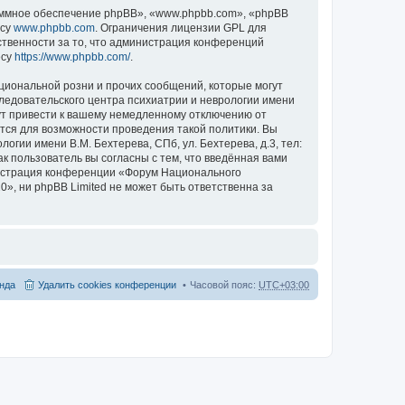
ммное обеспечение phpBB», «www.phpbb.com», «phpBB
есу
www.phpbb.com
. Ограничения лицензии GPL для
ственности за то, что администрация конференций
есу
https://www.phpbb.com/
.
циональной розни и прочих сообщений, которые могут
ледовательского центра психиатрии и неврологии имени
гут привести к вашему немедленному отключению от
ются для возможности проведения такой политики. Вы
гии имени В.М. Бехтерева, СПб, ул. Бехтерева, д.3, тел:
к пользователь вы согласны с тем, что введённая вами
нистрация конференции «Форум Национального
20», ни phpBB Limited не может быть ответственна за
нда
Удалить cookies конференции
Часовой пояс:
UTC+03:00