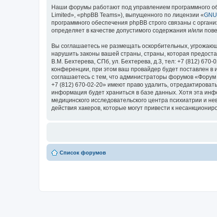
Наши форумы работают под управлением программного об
Limited», «phpBB Teams»), выпущенного по лицензии «
GNU 
программного обеспечения phpBB строго связаны с органи
определяет в качестве допустимого содержания и/или по
Вы соглашаетесь не размещать оскорбительных, угрожающ
нарушить законы вашей страны, страны, которая предоста
В.М. Бехтерева, СПб, ул. Бехтерева, д.3, тел: +7 (812) 
конференции, при этом ваш провайдер будет поставлен в 
соглашаетесь с тем, что администраторы форумов «Форум Н
+7 (812) 670-02-20» имеют право удалить, отредактироват
информация будет храниться в базе данных. Хотя эта ин
медицинского исследовательского центра психиатрии и невро
действия хакеров, которые могут привести к несанкциониро
Список форумов