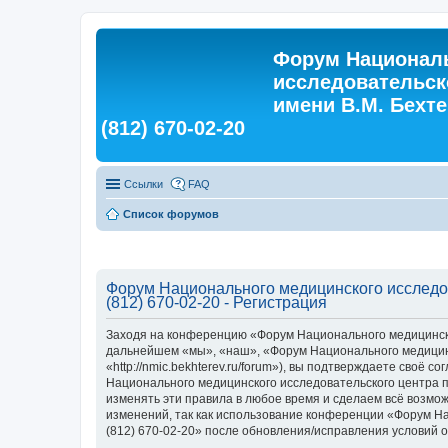
Форум Националь
исследовательск
имени В.М. Бехтер
(812) 670-02-20
Ссылки
FAQ
Список форумов
Форум Национального медицинского исследова
(812) 670-02-20 - Регистрация
Заходя на конференцию «Форум Национального медицинского
дальнейшем «мы», «наш», «Форум Национального медицинско
«http://nmic.bekhterev.ru/forum»), вы подтверждаете своё
Национального медицинского исследовательского центра пси
изменять эти правила в любое время и сделаем всё возмож
изменений, так как использование конференции «Форум Нац
(812) 670-02-20» после обновления/исправления условий о