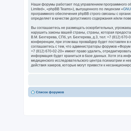
Наши форумы работают под управлением программного об
Limited», «phpBB Teams»), выпущенного по лицензии «
GNU 
программного обеспечения phpBB строго связаны с органи
определяет в качестве допустимого содержания и/или по
Вы соглашаетесь не размещать оскорбительных, угрожающ
нарушить законы вашей страны, страны, которая предоста
В.М. Бехтерева, СПб, ул. Бехтерева, д.3, тел: +7 (812) 
конференции, при этом ваш провайдер будет поставлен в 
соглашаетесь с тем, что администраторы форумов «Форум Н
+7 (812) 670-02-20» имеют право удалить, отредактироват
информация будет храниться в базе данных. Хотя эта ин
медицинского исследовательского центра психиатрии и невро
действия хакеров, которые могут привести к несанкциониро
Список форумов