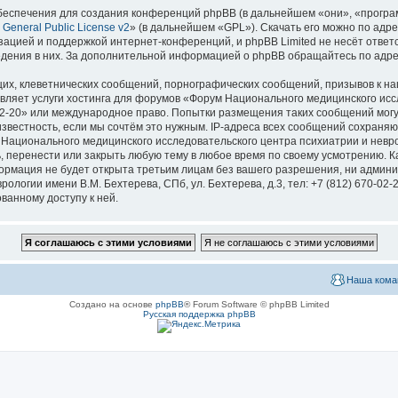
еспечения для создания конференций phpBB (в дальнейшем «они», «програ
General Public License v2
» (в дальнейшем «GPL»). Скачать его можно по адр
зацией и поддержкой интернет-конференций, и phpBB Limited не несёт ответ
ведения в них. За дополнительной информацией о phpBB обращайтесь по адр
их, клеветнических сообщений, порнографических сообщений, призывов к на
вляет услуги хостинга для форумов «Форум Национального медицинского исс
670-02-20» или международное право. Попытки размещения таких сообщений мо
известность, если мы сочтём это нужным. IP-адреса всех сообщений сохраня
ационального медицинского исследовательского центра психиатрии и невроло
ь, перенести или закрыть любую тему в любое время по своему усмотрению. Ка
формация не будет открыта третьим лицам без вашего разрешения, ни адми
логии имени В.М. Бехтерева, СПб, ул. Бехтерева, д.3, тел: +7 (812) 670-02-
ванному доступу к ней.
Наша кома
Создано на основе
phpBB
® Forum Software © phpBB Limited
Русская поддержка phpBB