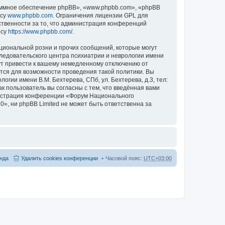
ммное обеспечение phpBB», «www.phpbb.com», «phpBB
есу
www.phpbb.com
. Ограничения лицензии GPL для
ственности за то, что администрация конференций
есу
https://www.phpbb.com/
.
циональной розни и прочих сообщений, которые могут
ледовательского центра психиатрии и неврологии имени
гут привести к вашему немедленному отключению от
ются для возможности проведения такой политики. Вы
гии имени В.М. Бехтерева, СПб, ул. Бехтерева, д.3, тел:
к пользователь вы согласны с тем, что введённая вами
нистрация конференции «Форум Национального
20», ни phpBB Limited не может быть ответственна за
нда
Удалить cookies конференции
Часовой пояс:
UTC+03:00