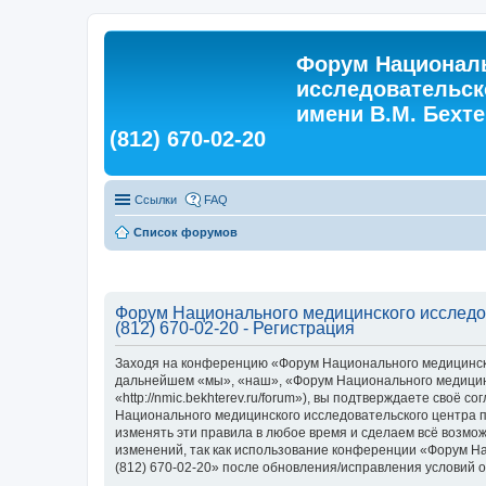
Форум Националь
исследовательск
имени В.М. Бехтер
(812) 670-02-20
Ссылки
FAQ
Список форумов
Форум Национального медицинского исследова
(812) 670-02-20 - Регистрация
Заходя на конференцию «Форум Национального медицинского
дальнейшем «мы», «наш», «Форум Национального медицинско
«http://nmic.bekhterev.ru/forum»), вы подтверждаете своё
Национального медицинского исследовательского центра пси
изменять эти правила в любое время и сделаем всё возмож
изменений, так как использование конференции «Форум Нац
(812) 670-02-20» после обновления/исправления условий о