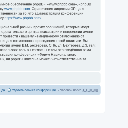
ммное обеспечение phpBB», «www.phpbb.com», «phpBB
есу
www.phpbb.com
. Ограничения лицензии GPL для
ственности за то, что администрация конференций
есу
https://www.phpbb.com/
.
циональной розни и прочих сообщений, которые могут
ледовательского центра психиатрии и неврологии имени
гут привести к вашему немедленному отключению от
ются для возможности проведения такой политики. Вы
гии имени В.М. Бехтерева, СПб, ул. Бехтерева, д.3, тел:
к пользователь вы согласны с тем, что введённая вами
нистрация конференции «Форум Национального
20», ни phpBB Limited не может быть ответственна за
нда
Удалить cookies конференции
Часовой пояс:
UTC+03:00