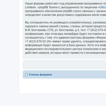
Наши форумы работают под управлением программного об
Limited», «phpBB Teams»), выпущенного по лицензии «
GNU 
программного обеспечения phpBB строго связаны с органи
определяет в качестве допустимого содержания и/или по
Вы соглашаетесь не размещать оскорбительных, угрожающ
нарушить законы вашей страны, страны, которая предоста
В.М. Бехтерева, СПб, ул. Бехтерева, д.3, тел: +7 (812) 
конференции, при этом ваш провайдер будет поставлен в 
соглашаетесь с тем, что администраторы форумов «Форум Н
+7 (812) 670-02-20» имеют право удалить, отредактироват
информация будет храниться в базе данных. Хотя эта ин
медицинского исследовательского центра психиатрии и невро
действия хакеров, которые могут привести к несанкциониро
Список форумов