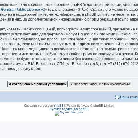
еспечения для создания конференций phpBB (в дальнейшем «они», «програ
General Public License v2
» (в дальнейшем «GPL»). Скачать его можно по адр
зацией и поддержкой интернет-конференций, и phpBB Limited не несёт ответ
ведения в них. За дополнительной информацией о phpBB обращайтесь по адр
их, клеветнических сообщений, порнографических сообщений, призывов к на
вляет услуги хостинга для форумов «Форум Национального медицинского исс
670-02-20» или международное право. Попытки размещения таких сообщений мо
известность, если мы сочтём это нужным. IP-адреса всех сообщений сохраня
ационального медицинского исследовательского центра психиатрии и невроло
ь, перенести или закрыть любую тему в любое время по своему усмотрению. Ка
формация не будет открыта третьим лицам без вашего разрешения, ни адми
логии имени В.М. Бехтерева, СПб, ул. Бехтерева, д.3, тел: +7 (812) 670-02-
ванному доступу к ней.
Наша кома
Создано на основе
phpBB
® Forum Software © phpBB Limited
Русская поддержка phpBB