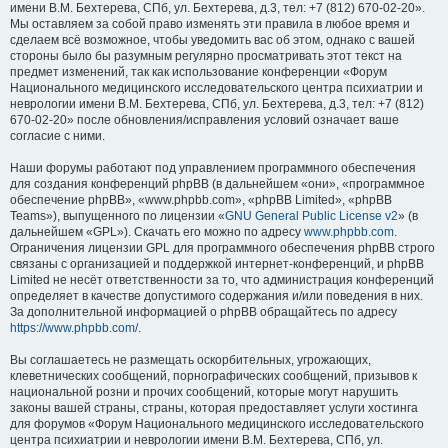
имени В.М. Бехтерева, СПб, ул. Бехтерева, д.3, тел: +7 (812) 670-02-20».
Мы оставляем за собой право изменять эти правила в любое время и
сделаем всё возможное, чтобы уведомить вас об этом, однако с вашей
стороны было бы разумным регулярно просматривать этот текст на
предмет изменений, так как использование конференции «Форум
Национального медицинского исследовательского центра психиатрии и
неврологии имени В.М. Бехтерева, СПб, ул. Бехтерева, д.3, тел: +7 (812)
670-02-20» после обновления/исправления условий означает ваше
согласие с ними.
Наши форумы работают под управлением программного обеспечения
для создания конференций phpBB (в дальнейшем «они», «программное
обеспечение phpBB», «www.phpbb.com», «phpBB Limited», «phpBB
Teams»), выпущенного по лицензии «
GNU General Public License v2
» (в
дальнейшем «GPL»). Скачать его можно по адресу
www.phpbb.com
.
Ограничения лицензии GPL для программного обеспечения phpBB строго
связаны с организацией и поддержкой интернет-конференций, и phpBB
Limited не несёт ответственности за то, что администрация конференций
определяет в качестве допустимого содержания и/или поведения в них.
За дополнительной информацией о phpBB обращайтесь по адресу
https://www.phpbb.com/
.
Вы соглашаетесь не размещать оскорбительных, угрожающих,
клеветнических сообщений, порнографических сообщений, призывов к
национальной розни и прочих сообщений, которые могут нарушить
законы вашей страны, страны, которая предоставляет услуги хостинга
для форумов «Форум Национального медицинского исследовательского
центра психиатрии и неврологии имени В.М. Бехтерева, СПб, ул.