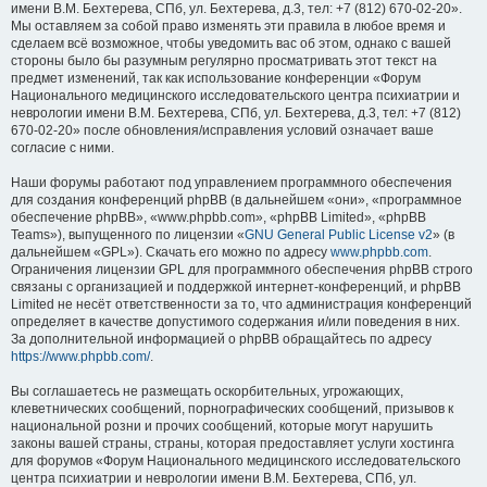
имени В.М. Бехтерева, СПб, ул. Бехтерева, д.3, тел: +7 (812) 670-02-20».
Мы оставляем за собой право изменять эти правила в любое время и
сделаем всё возможное, чтобы уведомить вас об этом, однако с вашей
стороны было бы разумным регулярно просматривать этот текст на
предмет изменений, так как использование конференции «Форум
Национального медицинского исследовательского центра психиатрии и
неврологии имени В.М. Бехтерева, СПб, ул. Бехтерева, д.3, тел: +7 (812)
670-02-20» после обновления/исправления условий означает ваше
согласие с ними.
Наши форумы работают под управлением программного обеспечения
для создания конференций phpBB (в дальнейшем «они», «программное
обеспечение phpBB», «www.phpbb.com», «phpBB Limited», «phpBB
Teams»), выпущенного по лицензии «
GNU General Public License v2
» (в
дальнейшем «GPL»). Скачать его можно по адресу
www.phpbb.com
.
Ограничения лицензии GPL для программного обеспечения phpBB строго
связаны с организацией и поддержкой интернет-конференций, и phpBB
Limited не несёт ответственности за то, что администрация конференций
определяет в качестве допустимого содержания и/или поведения в них.
За дополнительной информацией о phpBB обращайтесь по адресу
https://www.phpbb.com/
.
Вы соглашаетесь не размещать оскорбительных, угрожающих,
клеветнических сообщений, порнографических сообщений, призывов к
национальной розни и прочих сообщений, которые могут нарушить
законы вашей страны, страны, которая предоставляет услуги хостинга
для форумов «Форум Национального медицинского исследовательского
центра психиатрии и неврологии имени В.М. Бехтерева, СПб, ул.