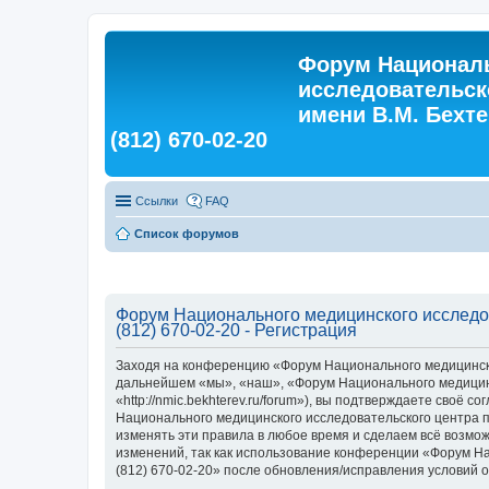
Форум Националь
исследовательск
имени В.М. Бехтер
(812) 670-02-20
Ссылки
FAQ
Список форумов
Форум Национального медицинского исследова
(812) 670-02-20 - Регистрация
Заходя на конференцию «Форум Национального медицинского
дальнейшем «мы», «наш», «Форум Национального медицинско
«http://nmic.bekhterev.ru/forum»), вы подтверждаете своё
Национального медицинского исследовательского центра пси
изменять эти правила в любое время и сделаем всё возмож
изменений, так как использование конференции «Форум Нац
(812) 670-02-20» после обновления/исправления условий о