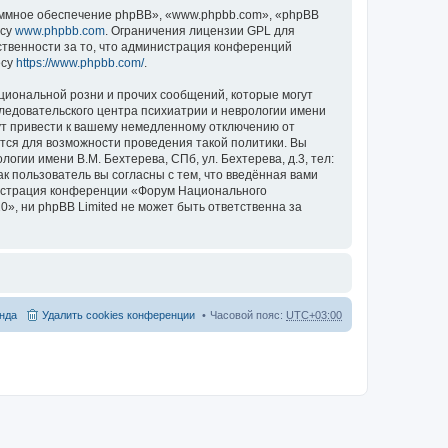
ммное обеспечение phpBB», «www.phpbb.com», «phpBB
есу
www.phpbb.com
. Ограничения лицензии GPL для
ственности за то, что администрация конференций
есу
https://www.phpbb.com/
.
циональной розни и прочих сообщений, которые могут
ледовательского центра психиатрии и неврологии имени
гут привести к вашему немедленному отключению от
ются для возможности проведения такой политики. Вы
гии имени В.М. Бехтерева, СПб, ул. Бехтерева, д.3, тел:
к пользователь вы согласны с тем, что введённая вами
нистрация конференции «Форум Национального
20», ни phpBB Limited не может быть ответственна за
нда
Удалить cookies конференции
Часовой пояс:
UTC+03:00