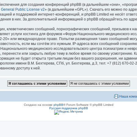
еспечения для создания конференций phpBB (в дальнейшем «они», «програ
General Public License v2
» (в дальнейшем «GPL»). Скачать его можно по адр
зацией и поддержкой интернет-конференций, и phpBB Limited не несёт ответ
ведения в них. За дополнительной информацией о phpBB обращайтесь по адр
их, клеветнических сообщений, порнографических сообщений, призывов к на
вляет услуги хостинга для форумов «Форум Национального медицинского исс
670-02-20» или международное право. Попытки размещения таких сообщений мо
известность, если мы сочтём это нужным. IP-адреса всех сообщений сохраня
ационального медицинского исследовательского центра психиатрии и невроло
ь, перенести или закрыть любую тему в любое время по своему усмотрению. Ка
формация не будет открыта третьим лицам без вашего разрешения, ни адми
логии имени В.М. Бехтерева, СПб, ул. Бехтерева, д.3, тел: +7 (812) 670-02-
ванному доступу к ней.
Наша кома
Создано на основе
phpBB
® Forum Software © phpBB Limited
Русская поддержка phpBB