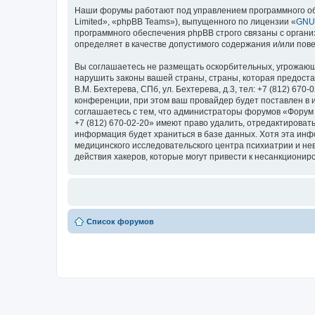
Наши форумы работают под управлением программного об
Limited», «phpBB Teams»), выпущенного по лицензии «
GNU 
программного обеспечения phpBB строго связаны с органи
определяет в качестве допустимого содержания и/или по
Вы соглашаетесь не размещать оскорбительных, угрожающ
нарушить законы вашей страны, страны, которая предоста
В.М. Бехтерева, СПб, ул. Бехтерева, д.3, тел: +7 (812) 
конференции, при этом ваш провайдер будет поставлен в 
соглашаетесь с тем, что администраторы форумов «Форум Н
+7 (812) 670-02-20» имеют право удалить, отредактироват
информация будет храниться в базе данных. Хотя эта ин
медицинского исследовательского центра психиатрии и невро
действия хакеров, которые могут привести к несанкциониро
Список форумов