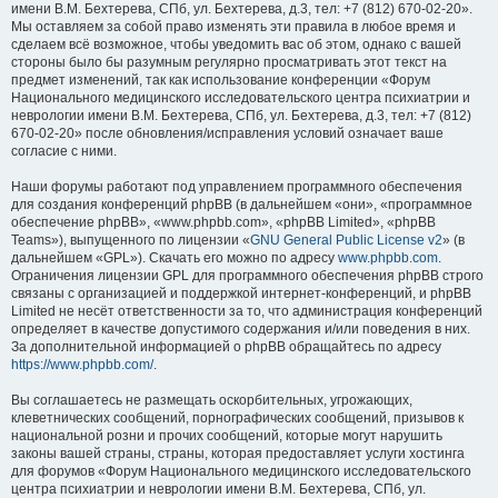
имени В.М. Бехтерева, СПб, ул. Бехтерева, д.3, тел: +7 (812) 670-02-20».
Мы оставляем за собой право изменять эти правила в любое время и
сделаем всё возможное, чтобы уведомить вас об этом, однако с вашей
стороны было бы разумным регулярно просматривать этот текст на
предмет изменений, так как использование конференции «Форум
Национального медицинского исследовательского центра психиатрии и
неврологии имени В.М. Бехтерева, СПб, ул. Бехтерева, д.3, тел: +7 (812)
670-02-20» после обновления/исправления условий означает ваше
согласие с ними.
Наши форумы работают под управлением программного обеспечения
для создания конференций phpBB (в дальнейшем «они», «программное
обеспечение phpBB», «www.phpbb.com», «phpBB Limited», «phpBB
Teams»), выпущенного по лицензии «
GNU General Public License v2
» (в
дальнейшем «GPL»). Скачать его можно по адресу
www.phpbb.com
.
Ограничения лицензии GPL для программного обеспечения phpBB строго
связаны с организацией и поддержкой интернет-конференций, и phpBB
Limited не несёт ответственности за то, что администрация конференций
определяет в качестве допустимого содержания и/или поведения в них.
За дополнительной информацией о phpBB обращайтесь по адресу
https://www.phpbb.com/
.
Вы соглашаетесь не размещать оскорбительных, угрожающих,
клеветнических сообщений, порнографических сообщений, призывов к
национальной розни и прочих сообщений, которые могут нарушить
законы вашей страны, страны, которая предоставляет услуги хостинга
для форумов «Форум Национального медицинского исследовательского
центра психиатрии и неврологии имени В.М. Бехтерева, СПб, ул.