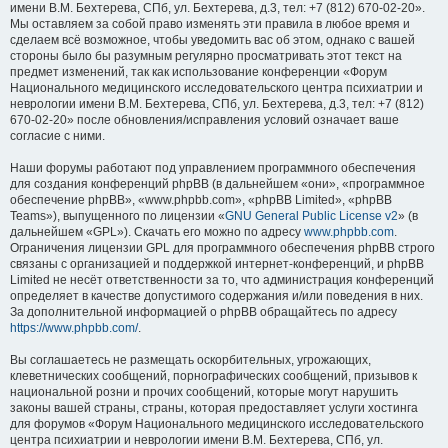
имени В.М. Бехтерева, СПб, ул. Бехтерева, д.3, тел: +7 (812) 670-02-20».
Мы оставляем за собой право изменять эти правила в любое время и
сделаем всё возможное, чтобы уведомить вас об этом, однако с вашей
стороны было бы разумным регулярно просматривать этот текст на
предмет изменений, так как использование конференции «Форум
Национального медицинского исследовательского центра психиатрии и
неврологии имени В.М. Бехтерева, СПб, ул. Бехтерева, д.3, тел: +7 (812)
670-02-20» после обновления/исправления условий означает ваше
согласие с ними.
Наши форумы работают под управлением программного обеспечения
для создания конференций phpBB (в дальнейшем «они», «программное
обеспечение phpBB», «www.phpbb.com», «phpBB Limited», «phpBB
Teams»), выпущенного по лицензии «
GNU General Public License v2
» (в
дальнейшем «GPL»). Скачать его можно по адресу
www.phpbb.com
.
Ограничения лицензии GPL для программного обеспечения phpBB строго
связаны с организацией и поддержкой интернет-конференций, и phpBB
Limited не несёт ответственности за то, что администрация конференций
определяет в качестве допустимого содержания и/или поведения в них.
За дополнительной информацией о phpBB обращайтесь по адресу
https://www.phpbb.com/
.
Вы соглашаетесь не размещать оскорбительных, угрожающих,
клеветнических сообщений, порнографических сообщений, призывов к
национальной розни и прочих сообщений, которые могут нарушить
законы вашей страны, страны, которая предоставляет услуги хостинга
для форумов «Форум Национального медицинского исследовательского
центра психиатрии и неврологии имени В.М. Бехтерева, СПб, ул.