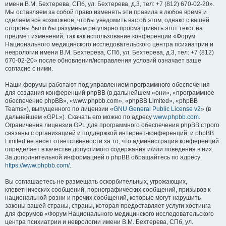
имени В.М. Бехтерева, СПб, ул. Бехтерева, д.3, тел: +7 (812) 670-02-20».
Мы оставляем за собой право изменять эти правила в любое время и
сделаем всё возможное, чтобы уведомить вас об этом, однако с вашей
стороны было бы разумным регулярно просматривать этот текст на
предмет изменений, так как использование конференции «Форум
Национального медицинского исследовательского центра психиатрии и
неврологии имени В.М. Бехтерева, СПб, ул. Бехтерева, д.3, тел: +7 (812)
670-02-20» после обновления/исправления условий означает ваше
согласие с ними.
Наши форумы работают под управлением программного обеспечения
для создания конференций phpBB (в дальнейшем «они», «программное
обеспечение phpBB», «www.phpbb.com», «phpBB Limited», «phpBB
Teams»), выпущенного по лицензии «
GNU General Public License v2
» (в
дальнейшем «GPL»). Скачать его можно по адресу
www.phpbb.com
.
Ограничения лицензии GPL для программного обеспечения phpBB строго
связаны с организацией и поддержкой интернет-конференций, и phpBB
Limited не несёт ответственности за то, что администрация конференций
определяет в качестве допустимого содержания и/или поведения в них.
За дополнительной информацией о phpBB обращайтесь по адресу
https://www.phpbb.com/
.
Вы соглашаетесь не размещать оскорбительных, угрожающих,
клеветнических сообщений, порнографических сообщений, призывов к
национальной розни и прочих сообщений, которые могут нарушить
законы вашей страны, страны, которая предоставляет услуги хостинга
для форумов «Форум Национального медицинского исследовательского
центра психиатрии и неврологии имени В.М. Бехтерева, СПб, ул.