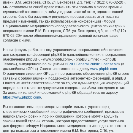
имени В.М. Бехтерева, СПб, ул. Бехтерева, д.3, тел: +7 (812) 670-02-20».
Мы оставляем за собой право изменять эти правила в любое время и
сделаем всё возможное, чтобы уведомить вас об этом, однако с вашей
стороны было бы разумным регулярно просматривать этот текст на
предмет изменений, так как использование конференции «Форум
Национального медицинского исследовательского центра психиатрии и
неврологии имени В.М. Бехтерева, СПб, ул. Бехтерева, д.3, тел: +7 (812)
670-02-20» после обновления/исправления условий означает ваше
согласие с ними.
Наши форумы работают под управлением программного обеспечения
для создания конференций phpBB (в дальнейшем «они», «программное
обеспечение phpBB», «www.phpbb.com», «phpBB Limited», «phpBB
Teams»), выпущенного по лицензии «
GNU General Public License v2
» (в
дальнейшем «GPL»). Скачать его можно по адресу
www.phpbb.com
.
Ограничения лицензии GPL для программного обеспечения phpBB строго
связаны с организацией и поддержкой интернет-конференций, и phpBB
Limited не несёт ответственности за то, что администрация конференций
определяет в качестве допустимого содержания и/или поведения в них.
За дополнительной информацией о phpBB обращайтесь по адресу
https://www.phpbb.com/
.
Вы соглашаетесь не размещать оскорбительных, угрожающих,
клеветнических сообщений, порнографических сообщений, призывов к
национальной розни и прочих сообщений, которые могут нарушить
законы вашей страны, страны, которая предоставляет услуги хостинга
для форумов «Форум Национального медицинского исследовательского
центра психиатрии и неврологии имени В.М. Бехтерева, СПб, ул.