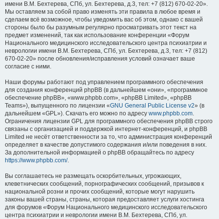
имени В.М. Бехтерева, СПб, ул. Бехтерева, д.3, тел: +7 (812) 670-02-20».
Мы оставляем за собой право изменять эти правила в любое время и
сделаем всё возможное, чтобы уведомить вас об этом, однако с вашей
стороны было бы разумным регулярно просматривать этот текст на
предмет изменений, так как использование конференции «Форум
Национального медицинского исследовательского центра психиатрии и
неврологии имени В.М. Бехтерева, СПб, ул. Бехтерева, д.3, тел: +7 (812)
670-02-20» после обновления/исправления условий означает ваше
согласие с ними.
Наши форумы работают под управлением программного обеспечения
для создания конференций phpBB (в дальнейшем «они», «программное
обеспечение phpBB», «www.phpbb.com», «phpBB Limited», «phpBB
Teams»), выпущенного по лицензии «
GNU General Public License v2
» (в
дальнейшем «GPL»). Скачать его можно по адресу
www.phpbb.com
.
Ограничения лицензии GPL для программного обеспечения phpBB строго
связаны с организацией и поддержкой интернет-конференций, и phpBB
Limited не несёт ответственности за то, что администрация конференций
определяет в качестве допустимого содержания и/или поведения в них.
За дополнительной информацией о phpBB обращайтесь по адресу
https://www.phpbb.com/
.
Вы соглашаетесь не размещать оскорбительных, угрожающих,
клеветнических сообщений, порнографических сообщений, призывов к
национальной розни и прочих сообщений, которые могут нарушить
законы вашей страны, страны, которая предоставляет услуги хостинга
для форумов «Форум Национального медицинского исследовательского
центра психиатрии и неврологии имени В.М. Бехтерева, СПб, ул.