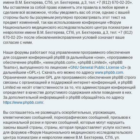
имени В.М. Бехтерева, СПб, ул. Бехтерева, д.3, тел: +7 (812) 670-02-20».
Мы оставляем за собой право изменять эти правила в любое время и
сделаем всё возможное, чтобы уведомить вас об этом, однако с вашей
стороны было бы разумным регулярно просматривать этот текст на
предмет изменений, так как использование конференции «Форум
Национального медицинского исследовательского центра психиатрии и
неврологии имени В.М. Бехтерева, СПб, ул. Бехтерева, д.3, тел: +7 (812)
670-02-20» после обновления/исправления условий означает ваше
согласие с ними.
Наши форумы работают под управлением программного обеспечения
для создания конференций phpBB (в дальнейшем «они», «программное
обеспечение phpBB», «www.phpbb.com», «phpBB Limited», «phpBB
Teams»), выпущенного по лицензии «
GNU General Public License v2
» (в
дальнейшем «GPL»). Скачать его можно по адресу
www.phpbb.com
.
Ограничения лицензии GPL для программного обеспечения phpBB строго
связаны с организацией и поддержкой интернет-конференций, и phpBB
Limited не несёт ответственности за то, что администрация конференций
определяет в качестве допустимого содержания и/или поведения в них.
За дополнительной информацией о phpBB обращайтесь по адресу
https://www.phpbb.com/
.
Вы соглашаетесь не размещать оскорбительных, угрожающих,
клеветнических сообщений, порнографических сообщений, призывов к
национальной розни и прочих сообщений, которые могут нарушить
законы вашей страны, страны, которая предоставляет услуги хостинга
для форумов «Форум Национального медицинского исследовательского
центра психиатрии и неврологии имени В.М. Бехтерева, СПб, ул.