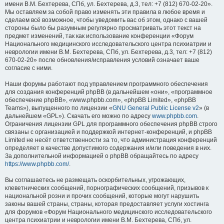
имени В.М. Бехтерева, СПб, ул. Бехтерева, д.3, тел: +7 (812) 670-02-20».
Мы оставляем за собой право изменять эти правила в любое время и
сделаем всё возможное, чтобы уведомить вас об этом, однако с вашей
стороны было бы разумным регулярно просматривать этот текст на
предмет изменений, так как использование конференции «Форум
Национального медицинского исследовательского центра психиатрии и
неврологии имени В.М. Бехтерева, СПб, ул. Бехтерева, д.3, тел: +7 (812)
670-02-20» после обновления/исправления условий означает ваше
согласие с ними.
Наши форумы работают под управлением программного обеспечения
для создания конференций phpBB (в дальнейшем «они», «программное
обеспечение phpBB», «www.phpbb.com», «phpBB Limited», «phpBB
Teams»), выпущенного по лицензии «
GNU General Public License v2
» (в
дальнейшем «GPL»). Скачать его можно по адресу
www.phpbb.com
.
Ограничения лицензии GPL для программного обеспечения phpBB строго
связаны с организацией и поддержкой интернет-конференций, и phpBB
Limited не несёт ответственности за то, что администрация конференций
определяет в качестве допустимого содержания и/или поведения в них.
За дополнительной информацией о phpBB обращайтесь по адресу
https://www.phpbb.com/
.
Вы соглашаетесь не размещать оскорбительных, угрожающих,
клеветнических сообщений, порнографических сообщений, призывов к
национальной розни и прочих сообщений, которые могут нарушить
законы вашей страны, страны, которая предоставляет услуги хостинга
для форумов «Форум Национального медицинского исследовательского
центра психиатрии и неврологии имени В.М. Бехтерева, СПб, ул.