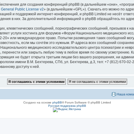
еспечения для создания конференций phpBB (в дальнейшем «они», «програ
General Public License v2
» (в дальнейшем «GPL»). Скачать его можно по адр
зацией и поддержкой интернет-конференций, и phpBB Limited не несёт ответ
ведения в них. За дополнительной информацией о phpBB обращайтесь по адр
их, клеветнических сообщений, порнографических сообщений, призывов к на
вляет услуги хостинга для форумов «Форум Национального медицинского исс
670-02-20» или международное право. Попытки размещения таких сообщений мо
известность, если мы сочтём это нужным. IP-адреса всех сообщений сохраня
ационального медицинского исследовательского центра психиатрии и невроло
ь, перенести или закрыть любую тему в любое время по своему усмотрению. Ка
формация не будет открыта третьим лицам без вашего разрешения, ни адми
логии имени В.М. Бехтерева, СПб, ул. Бехтерева, д.3, тел: +7 (812) 670-02-
ванному доступу к ней.
Наша кома
Создано на основе
phpBB
® Forum Software © phpBB Limited
Русская поддержка phpBB