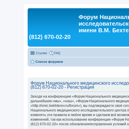
Форум Националь
исследовательск
имени В.М. Бехтер
(812) 670-02-20
Ссылки
FAQ
Список форумов
Форум Национального медицинского исследова
(812) 670-02-20 - Регистрация
Заходя на конференцию «Форум Национального медицинского
дальнейшем «мы», «наш», «Форум Национального медицинско
«http://nmic.bekhterev.ru/forum»), вы подтверждаете своё
Национального медицинского исследовательского центра пси
изменять эти правила в любое время и сделаем всё возмож
изменений, так как использование конференции «Форум Нац
(812) 670-02-20» после обновления/исправления условий о