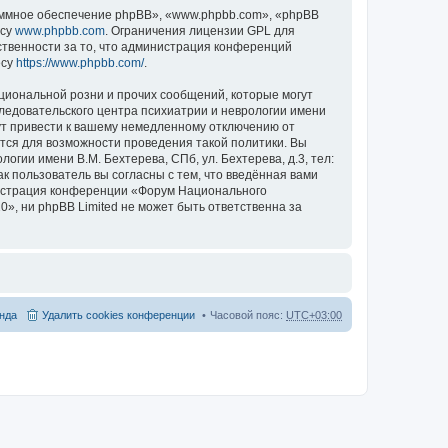
ммное обеспечение phpBB», «www.phpbb.com», «phpBB
есу
www.phpbb.com
. Ограничения лицензии GPL для
ственности за то, что администрация конференций
есу
https://www.phpbb.com/
.
циональной розни и прочих сообщений, которые могут
ледовательского центра психиатрии и неврологии имени
гут привести к вашему немедленному отключению от
ются для возможности проведения такой политики. Вы
гии имени В.М. Бехтерева, СПб, ул. Бехтерева, д.3, тел:
к пользователь вы согласны с тем, что введённая вами
нистрация конференции «Форум Национального
20», ни phpBB Limited не может быть ответственна за
нда
Удалить cookies конференции
Часовой пояс:
UTC+03:00