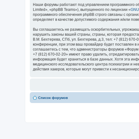
Наши форумы работают под управлением программного об
Limited», «phpBB Teams»), выпущенного по лицензии «
GNU 
программного обеспечения phpBB строго связаны с органи
определяет в качестве допустимого содержания и/или по
Вы соглашаетесь не размещать оскорбительных, угрожающ
нарушить законы вашей страны, страны, которая предоста
В.М. Бехтерева, СПб, ул. Бехтерева, д.3, тел: +7 (812) 
конференции, при этом ваш провайдер будет поставлен в 
соглашаетесь с тем, что администраторы форумов «Форум Н
+7 (812) 670-02-20» имеют право удалить, отредактироват
информация будет храниться в базе данных. Хотя эта ин
медицинского исследовательского центра психиатрии и невро
действия хакеров, которые могут привести к несанкциониро
Список форумов