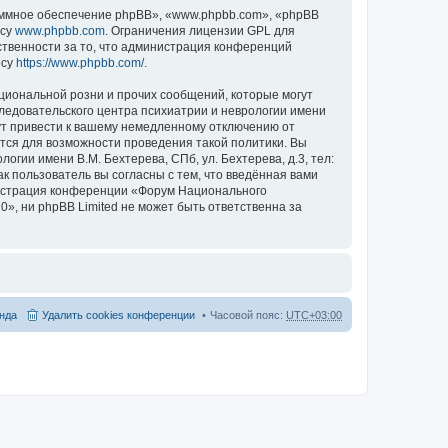
ммное обеспечение phpBB», «www.phpbb.com», «phpBB
есу
www.phpbb.com
. Ограничения лицензии GPL для
ственности за то, что администрация конференций
есу
https://www.phpbb.com/
.
циональной розни и прочих сообщений, которые могут
ледовательского центра психиатрии и неврологии имени
гут привести к вашему немедленному отключению от
ются для возможности проведения такой политики. Вы
гии имени В.М. Бехтерева, СПб, ул. Бехтерева, д.3, тел:
к пользователь вы согласны с тем, что введённая вами
нистрация конференции «Форум Национального
20», ни phpBB Limited не может быть ответственна за
нда
Удалить cookies конференции
Часовой пояс:
UTC+03:00