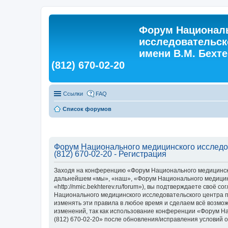
Форум Националь
исследовательск
имени В.М. Бехтер
(812) 670-02-20
Ссылки
FAQ
Список форумов
Форум Национального медицинского исследова
(812) 670-02-20 - Регистрация
Заходя на конференцию «Форум Национального медицинского
дальнейшем «мы», «наш», «Форум Национального медицинско
«http://nmic.bekhterev.ru/forum»), вы подтверждаете своё
Национального медицинского исследовательского центра пси
изменять эти правила в любое время и сделаем всё возмож
изменений, так как использование конференции «Форум Нац
(812) 670-02-20» после обновления/исправления условий о