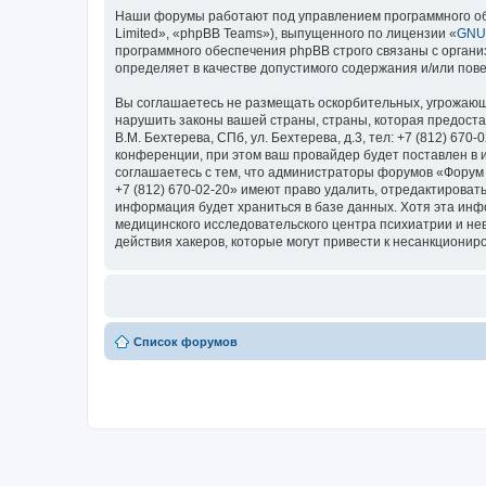
Наши форумы работают под управлением программного об
Limited», «phpBB Teams»), выпущенного по лицензии «
GNU 
программного обеспечения phpBB строго связаны с органи
определяет в качестве допустимого содержания и/или по
Вы соглашаетесь не размещать оскорбительных, угрожающ
нарушить законы вашей страны, страны, которая предоста
В.М. Бехтерева, СПб, ул. Бехтерева, д.3, тел: +7 (812) 
конференции, при этом ваш провайдер будет поставлен в 
соглашаетесь с тем, что администраторы форумов «Форум Н
+7 (812) 670-02-20» имеют право удалить, отредактироват
информация будет храниться в базе данных. Хотя эта ин
медицинского исследовательского центра психиатрии и невро
действия хакеров, которые могут привести к несанкциониро
Список форумов