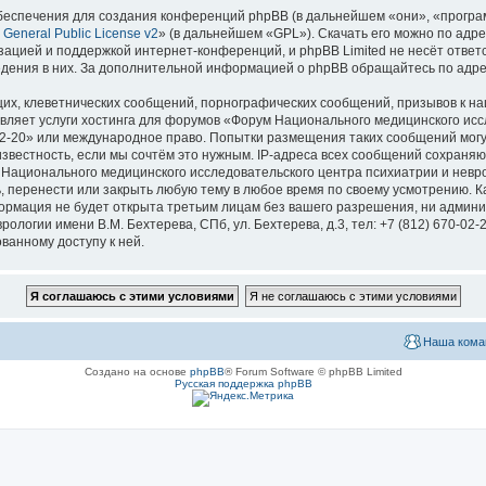
еспечения для создания конференций phpBB (в дальнейшем «они», «програ
General Public License v2
» (в дальнейшем «GPL»). Скачать его можно по адр
зацией и поддержкой интернет-конференций, и phpBB Limited не несёт ответ
ведения в них. За дополнительной информацией о phpBB обращайтесь по адр
их, клеветнических сообщений, порнографических сообщений, призывов к на
вляет услуги хостинга для форумов «Форум Национального медицинского исс
670-02-20» или международное право. Попытки размещения таких сообщений мо
известность, если мы сочтём это нужным. IP-адреса всех сообщений сохраня
ационального медицинского исследовательского центра психиатрии и невроло
ь, перенести или закрыть любую тему в любое время по своему усмотрению. Ка
формация не будет открыта третьим лицам без вашего разрешения, ни адми
логии имени В.М. Бехтерева, СПб, ул. Бехтерева, д.3, тел: +7 (812) 670-02-
ванному доступу к ней.
Наша кома
Создано на основе
phpBB
® Forum Software © phpBB Limited
Русская поддержка phpBB