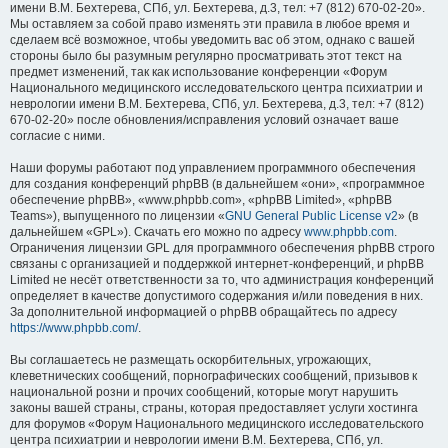
имени В.М. Бехтерева, СПб, ул. Бехтерева, д.3, тел: +7 (812) 670-02-20».
Мы оставляем за собой право изменять эти правила в любое время и
сделаем всё возможное, чтобы уведомить вас об этом, однако с вашей
стороны было бы разумным регулярно просматривать этот текст на
предмет изменений, так как использование конференции «Форум
Национального медицинского исследовательского центра психиатрии и
неврологии имени В.М. Бехтерева, СПб, ул. Бехтерева, д.3, тел: +7 (812)
670-02-20» после обновления/исправления условий означает ваше
согласие с ними.
Наши форумы работают под управлением программного обеспечения
для создания конференций phpBB (в дальнейшем «они», «программное
обеспечение phpBB», «www.phpbb.com», «phpBB Limited», «phpBB
Teams»), выпущенного по лицензии «
GNU General Public License v2
» (в
дальнейшем «GPL»). Скачать его можно по адресу
www.phpbb.com
.
Ограничения лицензии GPL для программного обеспечения phpBB строго
связаны с организацией и поддержкой интернет-конференций, и phpBB
Limited не несёт ответственности за то, что администрация конференций
определяет в качестве допустимого содержания и/или поведения в них.
За дополнительной информацией о phpBB обращайтесь по адресу
https://www.phpbb.com/
.
Вы соглашаетесь не размещать оскорбительных, угрожающих,
клеветнических сообщений, порнографических сообщений, призывов к
национальной розни и прочих сообщений, которые могут нарушить
законы вашей страны, страны, которая предоставляет услуги хостинга
для форумов «Форум Национального медицинского исследовательского
центра психиатрии и неврологии имени В.М. Бехтерева, СПб, ул.