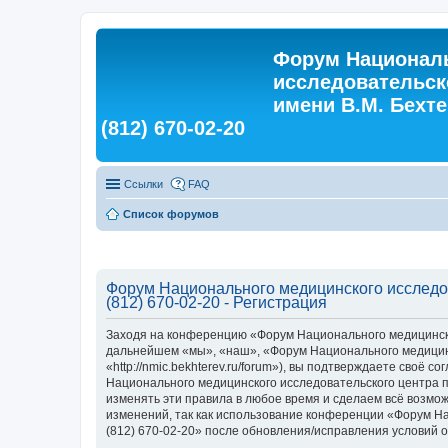
Форум Националь
исследовательск
имени В.М. Бехтер
(812) 670-02-20
Ссылки
FAQ
Список форумов
Форум Национального медицинского исследова
(812) 670-02-20 - Регистрация
Заходя на конференцию «Форум Национального медицинского
дальнейшем «мы», «наш», «Форум Национального медицинско
«http://nmic.bekhterev.ru/forum»), вы подтверждаете своё
Национального медицинского исследовательского центра пси
изменять эти правила в любое время и сделаем всё возмож
изменений, так как использование конференции «Форум Нац
(812) 670-02-20» после обновления/исправления условий о