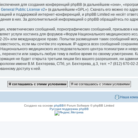
еспечения для создания конференций phpBB (в дальнейшем «они», «програ
General Public License v2
» (в дальнейшем «GPL»). Скачать его можно по адр
зацией и поддержкой интернет-конференций, и phpBB Limited не несёт ответ
ведения в них. За дополнительной информацией о phpBB обращайтесь по адр
их, клеветнических сообщений, порнографических сообщений, призывов к на
вляет услуги хостинга для форумов «Форум Национального медицинского исс
670-02-20» или международное право. Попытки размещения таких сообщений мо
известность, если мы сочтём это нужным. IP-адреса всех сообщений сохраня
ационального медицинского исследовательского центра психиатрии и невроло
ь, перенести или закрыть любую тему в любое время по своему усмотрению. Ка
формация не будет открыта третьим лицам без вашего разрешения, ни адми
логии имени В.М. Бехтерева, СПб, ул. Бехтерева, д.3, тел: +7 (812) 670-02-
ванному доступу к ней.
Наша кома
Создано на основе
phpBB
® Forum Software © phpBB Limited
Русская поддержка phpBB