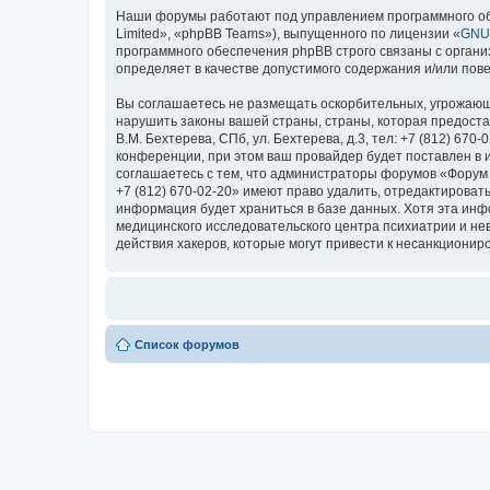
Наши форумы работают под управлением программного об
Limited», «phpBB Teams»), выпущенного по лицензии «
GNU 
программного обеспечения phpBB строго связаны с органи
определяет в качестве допустимого содержания и/или по
Вы соглашаетесь не размещать оскорбительных, угрожающ
нарушить законы вашей страны, страны, которая предоста
В.М. Бехтерева, СПб, ул. Бехтерева, д.3, тел: +7 (812) 
конференции, при этом ваш провайдер будет поставлен в 
соглашаетесь с тем, что администраторы форумов «Форум Н
+7 (812) 670-02-20» имеют право удалить, отредактироват
информация будет храниться в базе данных. Хотя эта ин
медицинского исследовательского центра психиатрии и невро
действия хакеров, которые могут привести к несанкциониро
Список форумов