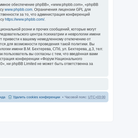
ммное обеспечение phpBB», «www.phpbb.com», «phpBB
есу
www.phpbb.com
. Ограничения лицензии GPL для
ственности за то, что администрация конференций
есу
https://www.phpbb.com/
.
циональной розни и прочих сообщений, которые могут
ледовательского центра психиатрии и неврологии имени
гут привести к вашему немедленному отключению от
ются для возможности проведения такой политики. Вы
гии имени В.М. Бехтерева, СПб, ул. Бехтерева, д.3, тел:
к пользователь вы согласны с тем, что введённая вами
нистрация конференции «Форум Национального
20», ни phpBB Limited не может быть ответственна за
нда
Удалить cookies конференции
Часовой пояс:
UTC+03:00