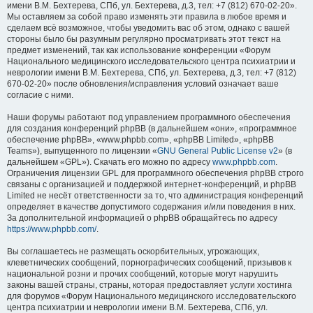
имени В.М. Бехтерева, СПб, ул. Бехтерева, д.3, тел: +7 (812) 670-02-20».
Мы оставляем за собой право изменять эти правила в любое время и
сделаем всё возможное, чтобы уведомить вас об этом, однако с вашей
стороны было бы разумным регулярно просматривать этот текст на
предмет изменений, так как использование конференции «Форум
Национального медицинского исследовательского центра психиатрии и
неврологии имени В.М. Бехтерева, СПб, ул. Бехтерева, д.3, тел: +7 (812)
670-02-20» после обновления/исправления условий означает ваше
согласие с ними.
Наши форумы работают под управлением программного обеспечения
для создания конференций phpBB (в дальнейшем «они», «программное
обеспечение phpBB», «www.phpbb.com», «phpBB Limited», «phpBB
Teams»), выпущенного по лицензии «
GNU General Public License v2
» (в
дальнейшем «GPL»). Скачать его можно по адресу
www.phpbb.com
.
Ограничения лицензии GPL для программного обеспечения phpBB строго
связаны с организацией и поддержкой интернет-конференций, и phpBB
Limited не несёт ответственности за то, что администрация конференций
определяет в качестве допустимого содержания и/или поведения в них.
За дополнительной информацией о phpBB обращайтесь по адресу
https://www.phpbb.com/
.
Вы соглашаетесь не размещать оскорбительных, угрожающих,
клеветнических сообщений, порнографических сообщений, призывов к
национальной розни и прочих сообщений, которые могут нарушить
законы вашей страны, страны, которая предоставляет услуги хостинга
для форумов «Форум Национального медицинского исследовательского
центра психиатрии и неврологии имени В.М. Бехтерева, СПб, ул.