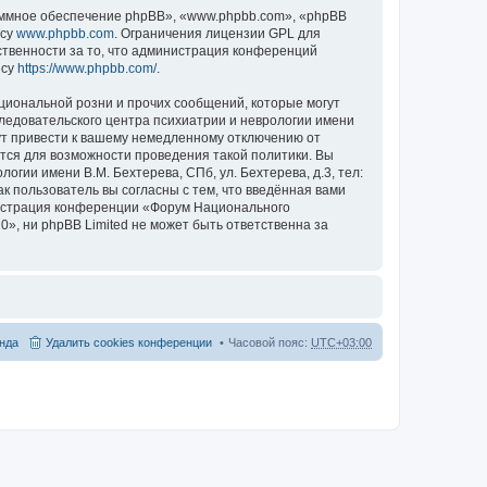
ммное обеспечение phpBB», «www.phpbb.com», «phpBB
есу
www.phpbb.com
. Ограничения лицензии GPL для
ственности за то, что администрация конференций
есу
https://www.phpbb.com/
.
циональной розни и прочих сообщений, которые могут
ледовательского центра психиатрии и неврологии имени
гут привести к вашему немедленному отключению от
ются для возможности проведения такой политики. Вы
гии имени В.М. Бехтерева, СПб, ул. Бехтерева, д.3, тел:
к пользователь вы согласны с тем, что введённая вами
нистрация конференции «Форум Национального
20», ни phpBB Limited не может быть ответственна за
нда
Удалить cookies конференции
Часовой пояс:
UTC+03:00