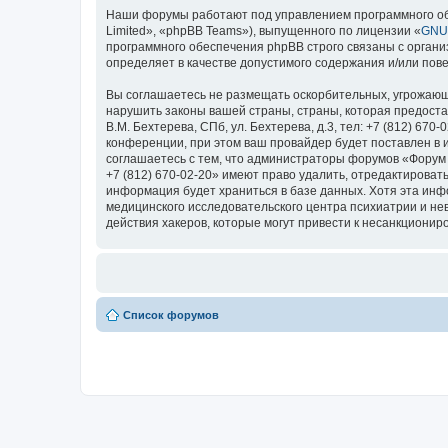
Наши форумы работают под управлением программного об
Limited», «phpBB Teams»), выпущенного по лицензии «
GNU 
программного обеспечения phpBB строго связаны с органи
определяет в качестве допустимого содержания и/или по
Вы соглашаетесь не размещать оскорбительных, угрожающ
нарушить законы вашей страны, страны, которая предоста
В.М. Бехтерева, СПб, ул. Бехтерева, д.3, тел: +7 (812) 
конференции, при этом ваш провайдер будет поставлен в 
соглашаетесь с тем, что администраторы форумов «Форум Н
+7 (812) 670-02-20» имеют право удалить, отредактироват
информация будет храниться в базе данных. Хотя эта ин
медицинского исследовательского центра психиатрии и невро
действия хакеров, которые могут привести к несанкциониро
Список форумов