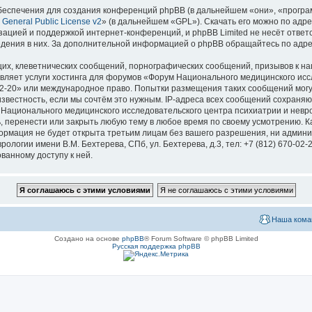
еспечения для создания конференций phpBB (в дальнейшем «они», «програ
General Public License v2
» (в дальнейшем «GPL»). Скачать его можно по адр
зацией и поддержкой интернет-конференций, и phpBB Limited не несёт ответ
ведения в них. За дополнительной информацией о phpBB обращайтесь по адр
их, клеветнических сообщений, порнографических сообщений, призывов к на
вляет услуги хостинга для форумов «Форум Национального медицинского исс
670-02-20» или международное право. Попытки размещения таких сообщений мо
известность, если мы сочтём это нужным. IP-адреса всех сообщений сохраня
ационального медицинского исследовательского центра психиатрии и невроло
ь, перенести или закрыть любую тему в любое время по своему усмотрению. Ка
формация не будет открыта третьим лицам без вашего разрешения, ни адми
логии имени В.М. Бехтерева, СПб, ул. Бехтерева, д.3, тел: +7 (812) 670-02-
ванному доступу к ней.
Наша кома
Создано на основе
phpBB
® Forum Software © phpBB Limited
Русская поддержка phpBB