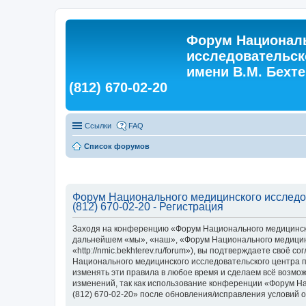
Форум Националь
исследовательск
имени В.М. Бехтер
(812) 670-02-20
Ссылки
FAQ
Список форумов
Форум Национального медицинского исследова
(812) 670-02-20 - Регистрация
Заходя на конференцию «Форум Национального медицинского
дальнейшем «мы», «наш», «Форум Национального медицинско
«http://nmic.bekhterev.ru/forum»), вы подтверждаете своё
Национального медицинского исследовательского центра пси
изменять эти правила в любое время и сделаем всё возмож
изменений, так как использование конференции «Форум Нац
(812) 670-02-20» после обновления/исправления условий о