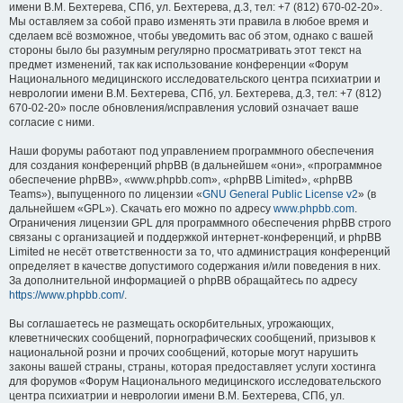
имени В.М. Бехтерева, СПб, ул. Бехтерева, д.3, тел: +7 (812) 670-02-20».
Мы оставляем за собой право изменять эти правила в любое время и
сделаем всё возможное, чтобы уведомить вас об этом, однако с вашей
стороны было бы разумным регулярно просматривать этот текст на
предмет изменений, так как использование конференции «Форум
Национального медицинского исследовательского центра психиатрии и
неврологии имени В.М. Бехтерева, СПб, ул. Бехтерева, д.3, тел: +7 (812)
670-02-20» после обновления/исправления условий означает ваше
согласие с ними.
Наши форумы работают под управлением программного обеспечения
для создания конференций phpBB (в дальнейшем «они», «программное
обеспечение phpBB», «www.phpbb.com», «phpBB Limited», «phpBB
Teams»), выпущенного по лицензии «
GNU General Public License v2
» (в
дальнейшем «GPL»). Скачать его можно по адресу
www.phpbb.com
.
Ограничения лицензии GPL для программного обеспечения phpBB строго
связаны с организацией и поддержкой интернет-конференций, и phpBB
Limited не несёт ответственности за то, что администрация конференций
определяет в качестве допустимого содержания и/или поведения в них.
За дополнительной информацией о phpBB обращайтесь по адресу
https://www.phpbb.com/
.
Вы соглашаетесь не размещать оскорбительных, угрожающих,
клеветнических сообщений, порнографических сообщений, призывов к
национальной розни и прочих сообщений, которые могут нарушить
законы вашей страны, страны, которая предоставляет услуги хостинга
для форумов «Форум Национального медицинского исследовательского
центра психиатрии и неврологии имени В.М. Бехтерева, СПб, ул.