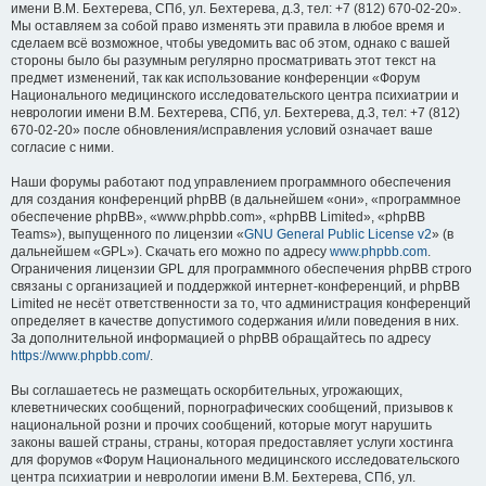
имени В.М. Бехтерева, СПб, ул. Бехтерева, д.3, тел: +7 (812) 670-02-20».
Мы оставляем за собой право изменять эти правила в любое время и
сделаем всё возможное, чтобы уведомить вас об этом, однако с вашей
стороны было бы разумным регулярно просматривать этот текст на
предмет изменений, так как использование конференции «Форум
Национального медицинского исследовательского центра психиатрии и
неврологии имени В.М. Бехтерева, СПб, ул. Бехтерева, д.3, тел: +7 (812)
670-02-20» после обновления/исправления условий означает ваше
согласие с ними.
Наши форумы работают под управлением программного обеспечения
для создания конференций phpBB (в дальнейшем «они», «программное
обеспечение phpBB», «www.phpbb.com», «phpBB Limited», «phpBB
Teams»), выпущенного по лицензии «
GNU General Public License v2
» (в
дальнейшем «GPL»). Скачать его можно по адресу
www.phpbb.com
.
Ограничения лицензии GPL для программного обеспечения phpBB строго
связаны с организацией и поддержкой интернет-конференций, и phpBB
Limited не несёт ответственности за то, что администрация конференций
определяет в качестве допустимого содержания и/или поведения в них.
За дополнительной информацией о phpBB обращайтесь по адресу
https://www.phpbb.com/
.
Вы соглашаетесь не размещать оскорбительных, угрожающих,
клеветнических сообщений, порнографических сообщений, призывов к
национальной розни и прочих сообщений, которые могут нарушить
законы вашей страны, страны, которая предоставляет услуги хостинга
для форумов «Форум Национального медицинского исследовательского
центра психиатрии и неврологии имени В.М. Бехтерева, СПб, ул.