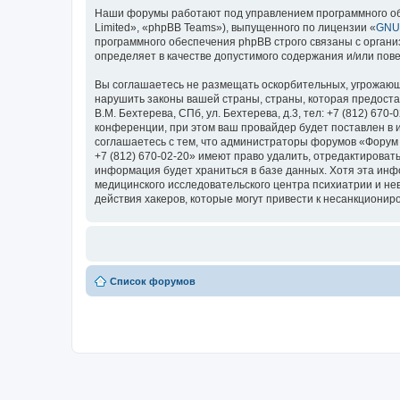
Наши форумы работают под управлением программного об
Limited», «phpBB Teams»), выпущенного по лицензии «
GNU 
программного обеспечения phpBB строго связаны с органи
определяет в качестве допустимого содержания и/или по
Вы соглашаетесь не размещать оскорбительных, угрожающ
нарушить законы вашей страны, страны, которая предоста
В.М. Бехтерева, СПб, ул. Бехтерева, д.3, тел: +7 (812) 
конференции, при этом ваш провайдер будет поставлен в 
соглашаетесь с тем, что администраторы форумов «Форум Н
+7 (812) 670-02-20» имеют право удалить, отредактироват
информация будет храниться в базе данных. Хотя эта ин
медицинского исследовательского центра психиатрии и невро
действия хакеров, которые могут привести к несанкциониро
Список форумов