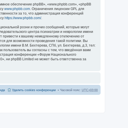
ммное обеспечение phpBB», «www.phpbb.com», «phpBB
есу
www.phpbb.com
. Ограничения лицензии GPL для
ственности за то, что администрация конференций
есу
https://www.phpbb.com/
.
циональной розни и прочих сообщений, которые могут
ледовательского центра психиатрии и неврологии имени
гут привести к вашему немедленному отключению от
ются для возможности проведения такой политики. Вы
гии имени В.М. Бехтерева, СПб, ул. Бехтерева, д.3, тел:
к пользователь вы согласны с тем, что введённая вами
нистрация конференции «Форум Национального
20», ни phpBB Limited не может быть ответственна за
нда
Удалить cookies конференции
Часовой пояс:
UTC+03:00