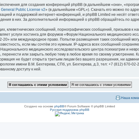
еспечения для создания конференций phpBB (в дальнейшем «они», «програ
General Public License v2
» (в дальнейшем «GPL»). Скачать его можно по адр
зацией и поддержкой интернет-конференций, и phpBB Limited не несёт ответ
ведения в них. За дополнительной информацией о phpBB обращайтесь по адр
их, клеветнических сообщений, порнографических сообщений, призывов к на
вляет услуги хостинга для форумов «Форум Национального медицинского исс
670-02-20» или международное право. Попытки размещения таких сообщений мо
известность, если мы сочтём это нужным. IP-адреса всех сообщений сохраня
ационального медицинского исследовательского центра психиатрии и невроло
ь, перенести или закрыть любую тему в любое время по своему усмотрению. Ка
формация не будет открыта третьим лицам без вашего разрешения, ни адми
логии имени В.М. Бехтерева, СПб, ул. Бехтерева, д.3, тел: +7 (812) 670-02-
ванному доступу к ней.
Наша кома
Создано на основе
phpBB
® Forum Software © phpBB Limited
Русская поддержка phpBB