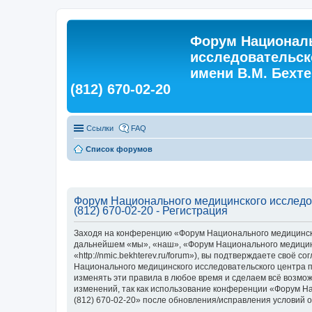
Форум Националь
исследовательск
имени В.М. Бехтер
(812) 670-02-20
Ссылки
FAQ
Список форумов
Форум Национального медицинского исследова
(812) 670-02-20 - Регистрация
Заходя на конференцию «Форум Национального медицинского
дальнейшем «мы», «наш», «Форум Национального медицинско
«http://nmic.bekhterev.ru/forum»), вы подтверждаете своё
Национального медицинского исследовательского центра пси
изменять эти правила в любое время и сделаем всё возмож
изменений, так как использование конференции «Форум Нац
(812) 670-02-20» после обновления/исправления условий о