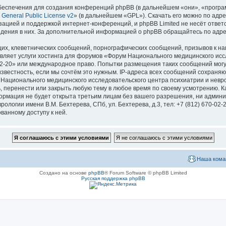
еспечения для создания конференций phpBB (в дальнейшем «они», «програ
General Public License v2
» (в дальнейшем «GPL»). Скачать его можно по адр
зацией и поддержкой интернет-конференций, и phpBB Limited не несёт ответ
ведения в них. За дополнительной информацией о phpBB обращайтесь по адр
их, клеветнических сообщений, порнографических сообщений, призывов к на
вляет услуги хостинга для форумов «Форум Национального медицинского исс
670-02-20» или международное право. Попытки размещения таких сообщений мо
известность, если мы сочтём это нужным. IP-адреса всех сообщений сохраня
ационального медицинского исследовательского центра психиатрии и невроло
ь, перенести или закрыть любую тему в любое время по своему усмотрению. Ка
формация не будет открыта третьим лицам без вашего разрешения, ни адми
логии имени В.М. Бехтерева, СПб, ул. Бехтерева, д.3, тел: +7 (812) 670-02-
ванному доступу к ней.
Наша кома
Создано на основе
phpBB
® Forum Software © phpBB Limited
Русская поддержка phpBB