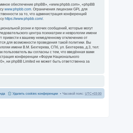
ммное обеспечение phpBB», «www.phpbb.com», «phpBB
есу
www.phpbb.com
. Ограничения лицензии GPL для
ственности за то, что администрация конференций
есу
https://www.phpbb.com/
.
циональной розни и прочих сообщений, которые могут
ледовательского центра психиатрии и неврологии имени
гут привести к вашему немедленному отключению от
ются для возможности проведения такой политики. Вы
гии имени В.М. Бехтерева, СПб, ул. Бехтерева, д.3, тел:
к пользователь вы согласны с тем, что введённая вами
нистрация конференции «Форум Национального
20», ни phpBB Limited не может быть ответственна за
нда
Удалить cookies конференции
Часовой пояс:
UTC+03:00