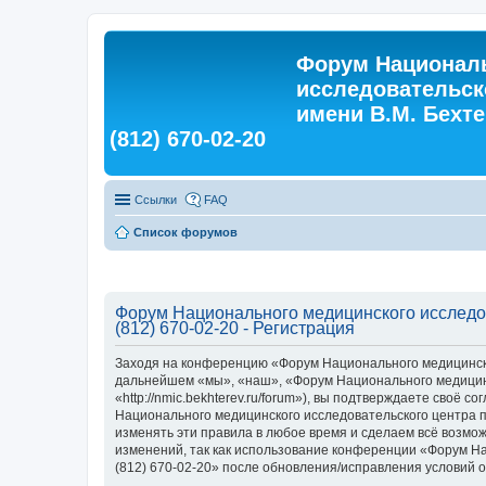
Форум Националь
исследовательск
имени В.М. Бехтер
(812) 670-02-20
Ссылки
FAQ
Список форумов
Форум Национального медицинского исследова
(812) 670-02-20 - Регистрация
Заходя на конференцию «Форум Национального медицинского
дальнейшем «мы», «наш», «Форум Национального медицинско
«http://nmic.bekhterev.ru/forum»), вы подтверждаете своё
Национального медицинского исследовательского центра пси
изменять эти правила в любое время и сделаем всё возмож
изменений, так как использование конференции «Форум Нац
(812) 670-02-20» после обновления/исправления условий о