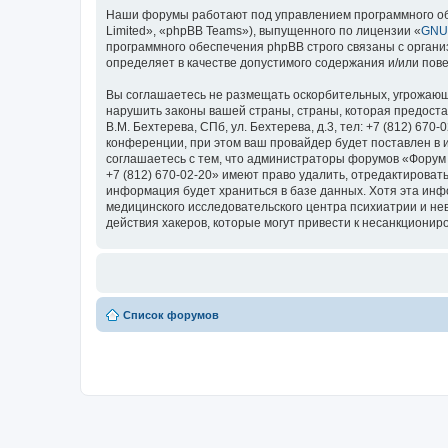
Наши форумы работают под управлением программного об
Limited», «phpBB Teams»), выпущенного по лицензии «
GNU 
программного обеспечения phpBB строго связаны с органи
определяет в качестве допустимого содержания и/или по
Вы соглашаетесь не размещать оскорбительных, угрожающ
нарушить законы вашей страны, страны, которая предоста
В.М. Бехтерева, СПб, ул. Бехтерева, д.3, тел: +7 (812) 
конференции, при этом ваш провайдер будет поставлен в 
соглашаетесь с тем, что администраторы форумов «Форум Н
+7 (812) 670-02-20» имеют право удалить, отредактироват
информация будет храниться в базе данных. Хотя эта ин
медицинского исследовательского центра психиатрии и невро
действия хакеров, которые могут привести к несанкциониро
Список форумов