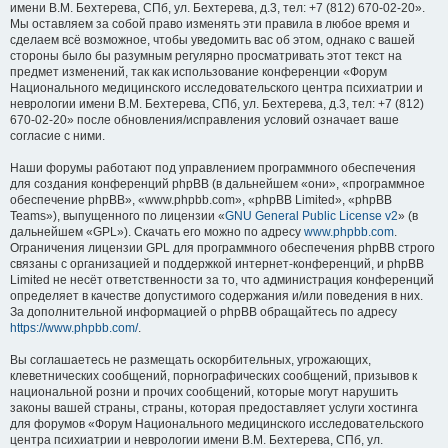
имени В.М. Бехтерева, СПб, ул. Бехтерева, д.3, тел: +7 (812) 670-02-20».
Мы оставляем за собой право изменять эти правила в любое время и
сделаем всё возможное, чтобы уведомить вас об этом, однако с вашей
стороны было бы разумным регулярно просматривать этот текст на
предмет изменений, так как использование конференции «Форум
Национального медицинского исследовательского центра психиатрии и
неврологии имени В.М. Бехтерева, СПб, ул. Бехтерева, д.3, тел: +7 (812)
670-02-20» после обновления/исправления условий означает ваше
согласие с ними.
Наши форумы работают под управлением программного обеспечения
для создания конференций phpBB (в дальнейшем «они», «программное
обеспечение phpBB», «www.phpbb.com», «phpBB Limited», «phpBB
Teams»), выпущенного по лицензии «
GNU General Public License v2
» (в
дальнейшем «GPL»). Скачать его можно по адресу
www.phpbb.com
.
Ограничения лицензии GPL для программного обеспечения phpBB строго
связаны с организацией и поддержкой интернет-конференций, и phpBB
Limited не несёт ответственности за то, что администрация конференций
определяет в качестве допустимого содержания и/или поведения в них.
За дополнительной информацией о phpBB обращайтесь по адресу
https://www.phpbb.com/
.
Вы соглашаетесь не размещать оскорбительных, угрожающих,
клеветнических сообщений, порнографических сообщений, призывов к
национальной розни и прочих сообщений, которые могут нарушить
законы вашей страны, страны, которая предоставляет услуги хостинга
для форумов «Форум Национального медицинского исследовательского
центра психиатрии и неврологии имени В.М. Бехтерева, СПб, ул.