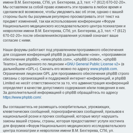
имени В.М. Бехтерева, СПб, ул. Бехтерева, д.3, тел: +7 (812) 670-02-20».
Мы оставляем за собой право изменять эти правила в любое время и
сделаем всё возможное, чтобы уведомить вас об этом, однако с вашей
стороны было бы разумным регулярно просматривать этот текст на
предмет изменений, так как использование конференции «Форум
Национального медицинского исследовательского центра психиатрии и
неврологии имени В.М. Бехтерева, СПб, ул. Бехтерева, д.3, тел: +7 (812)
670-02-20» после обновления/исправления условий означает ваше
согласие с ними.
Наши форумы работают под управлением программного обеспечения
для создания конференций phpBB (в дальнейшем «они», «программное
обеспечение phpBB», «www.phpbb.com», «phpBB Limited», «phpBB
Teams»), выпущенного по лицензии «
GNU General Public License v2
» (в
дальнейшем «GPL»). Скачать его можно по адресу
www.phpbb.com
.
Ограничения лицензии GPL для программного обеспечения phpBB строго
связаны с организацией и поддержкой интернет-конференций, и phpBB
Limited не несёт ответственности за то, что администрация конференций
определяет в качестве допустимого содержания и/или поведения в них.
За дополнительной информацией о phpBB обращайтесь по адресу
https://www.phpbb.com/
.
Вы соглашаетесь не размещать оскорбительных, угрожающих,
клеветнических сообщений, порнографических сообщений, призывов к
национальной розни и прочих сообщений, которые могут нарушить
законы вашей страны, страны, которая предоставляет услуги хостинга
для форумов «Форум Национального медицинского исследовательского
центра психиатрии и неврологии имени В.М. Бехтерева, СПб, ул.