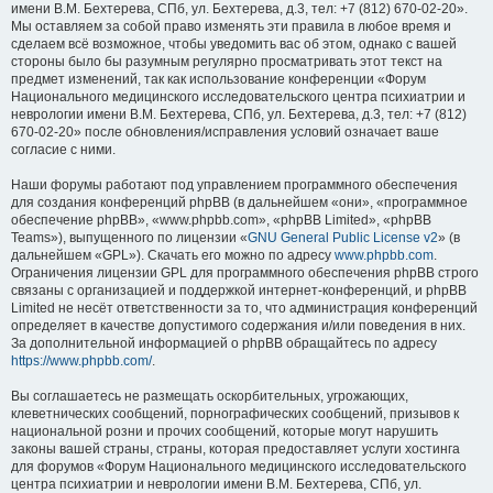
имени В.М. Бехтерева, СПб, ул. Бехтерева, д.3, тел: +7 (812) 670-02-20».
Мы оставляем за собой право изменять эти правила в любое время и
сделаем всё возможное, чтобы уведомить вас об этом, однако с вашей
стороны было бы разумным регулярно просматривать этот текст на
предмет изменений, так как использование конференции «Форум
Национального медицинского исследовательского центра психиатрии и
неврологии имени В.М. Бехтерева, СПб, ул. Бехтерева, д.3, тел: +7 (812)
670-02-20» после обновления/исправления условий означает ваше
согласие с ними.
Наши форумы работают под управлением программного обеспечения
для создания конференций phpBB (в дальнейшем «они», «программное
обеспечение phpBB», «www.phpbb.com», «phpBB Limited», «phpBB
Teams»), выпущенного по лицензии «
GNU General Public License v2
» (в
дальнейшем «GPL»). Скачать его можно по адресу
www.phpbb.com
.
Ограничения лицензии GPL для программного обеспечения phpBB строго
связаны с организацией и поддержкой интернет-конференций, и phpBB
Limited не несёт ответственности за то, что администрация конференций
определяет в качестве допустимого содержания и/или поведения в них.
За дополнительной информацией о phpBB обращайтесь по адресу
https://www.phpbb.com/
.
Вы соглашаетесь не размещать оскорбительных, угрожающих,
клеветнических сообщений, порнографических сообщений, призывов к
национальной розни и прочих сообщений, которые могут нарушить
законы вашей страны, страны, которая предоставляет услуги хостинга
для форумов «Форум Национального медицинского исследовательского
центра психиатрии и неврологии имени В.М. Бехтерева, СПб, ул.